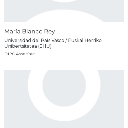
María Blanco Rey
Universidad del País Vasco / Euskal Herriko
Unibertsitatea (EHU)
DIPC Associate