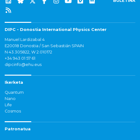
BULETINA
DIPC - Donostia International Physics Center
Manuel Lardizabal 4
E20018 Donostia / San Sebastián SPAIN
N 43.305822, W 2.010172
+34 943 01 57 61
dipcinfo@ehu.eus
Ikerketa
Quantum
Nano
Life
Cosmos
Patronatua