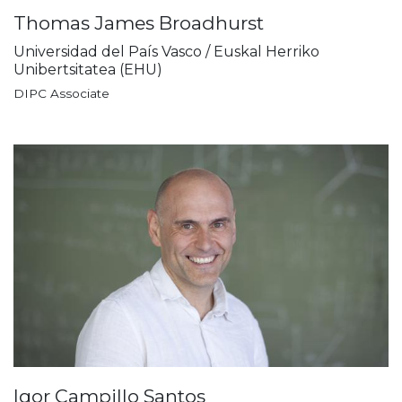
Thomas James Broadhurst
Universidad del País Vasco / Euskal Herriko
Unibertsitatea (EHU)
DIPC Associate
Igor Campillo Santos