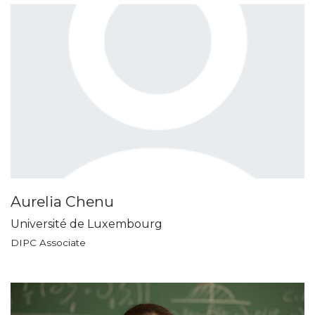
Aurelia Chenu
Université de Luxembourg
DIPC Associate