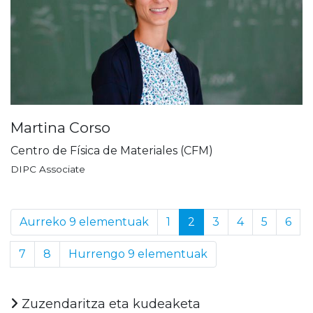
Martina Corso
Centro de Física de Materiales (CFM)
DIPC Associate
Aurreko 9 elementuak
1
2
3
4
5
6
7
8
Hurrengo 9 elementuak
Zuzendaritza eta kudeaketa