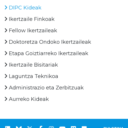
DIPC Kideak
Ikertzaile Finkoak
Fellow Ikertzaileak
Doktoretza Ondoko Ikertzaileak
Etapa Goiztiarreko Ikertzaileak
Ikertzaile Bisitariak
Laguntza Teknikoa
Administrazio eta Zerbitzuak
Aurreko Kideak