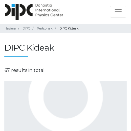
Hasiera
DIPC
Pertsonak
DIPC Kideak
DIPC Kideak
67 results in total