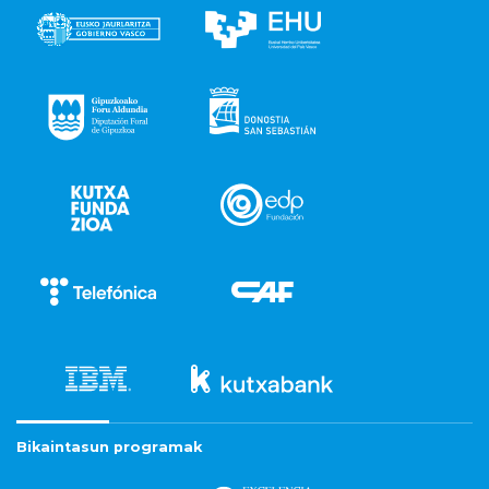
Bikaintasun programak