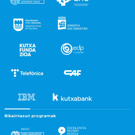
Bikaintasun programak