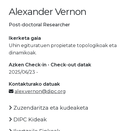
Alexander Vernon
Post-doctoral Researcher
Ikerketa gaia
Uhin egituratuen propietate topologikoak eta
dinamikoak.
Azken Check-in - Check-out datak
2025/06/23 -
Kontakturako datuak
alex.vernon@dipc.org
Zuzendaritza eta kudeaketa
DIPC Kideak