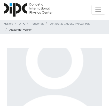
Hasiera
DIPC
Pertsonak
Doktoretza Ondoko Ikertzaileak
Alexander Vernon