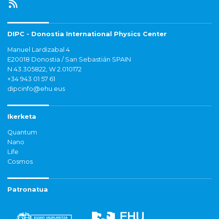
DIPC - Donostia International Physics Center
Manuel Lardizabal 4
E20018 Donostia / San Sebastián SPAIN
N 43.305822, W 2.010172
+34 943 01 57 61
dipcinfo@ehu.eus
Ikerketa
Quantum
Nano
Life
Cosmos
Patronatua