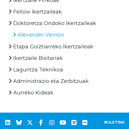
Ikertzaile Finkoak
Fellow Ikertzaileak
Doktoretza Ondoko Ikertzaileak
Alexander Vernon
Etapa Goiztiarreko Ikertzaileak
Ikertzaile Bisitariak
Laguntza Teknikoa
Administrazio eta Zerbitzuak
Aurreko Kideak
BULETINA