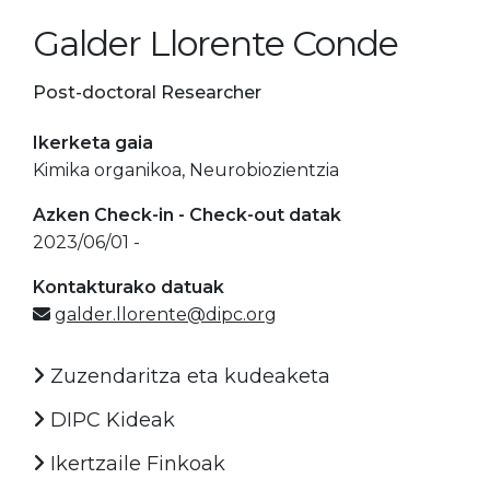
Galder Llorente Conde
Post-doctoral Researcher
Ikerketa gaia
Kimika organikoa, Neurobiozientzia
Azken Check-in - Check-out datak
2023/06/01 -
Kontakturako datuak
galder.llorente@dipc.org
Zuzendaritza eta kudeaketa
DIPC Kideak
Ikertzaile Finkoak