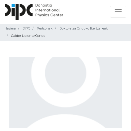
Hasiera
DIPC
Pertsonak
Doktoretza Ondoko Ikertzaileak
Galder Llorente Conde