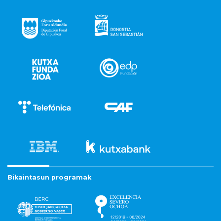
Bikaintasun programak