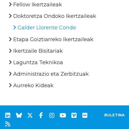
Fellow Ikertzaileak
Doktoretza Ondoko Ikertzaileak
Galder Llorente Conde
Etapa Goiztiarreko Ikertzaileak
Ikertzaile Bisitariak
Laguntza Teknikoa
Administrazio eta Zerbitzuak
Aurreko Kideak
BULETINA