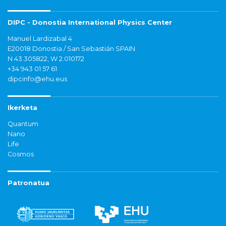
DIPC - Donostia International Physics Center
Manuel Lardizabal 4
E20018 Donostia / San Sebastián SPAIN
N 43.305822, W 2.010172
+34 943 01 57 61
dipcinfo@ehu.eus
Ikerketa
Quantum
Nano
Life
Cosmos
Patronatua