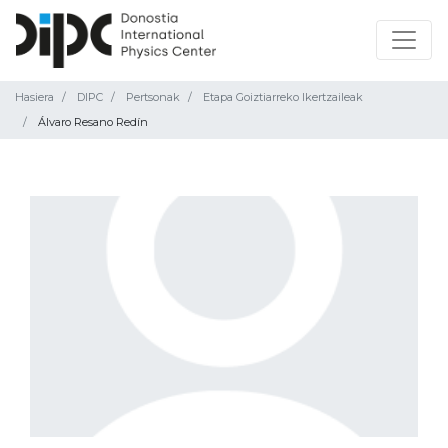
Hasiera
DIPC
Pertsonak
Etapa Goiztiarreko Ikertzaileak
Álvaro Resano Redín