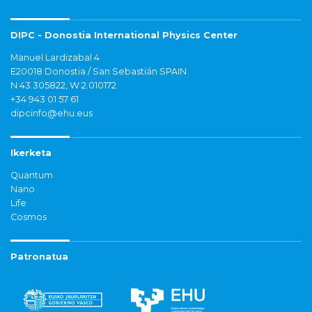
DIPC - Donostia International Physics Center
Manuel Lardizabal 4
E20018 Donostia / San Sebastián SPAIN
N 43.305822, W 2.010172
+34 943 01 57 61
dipcinfo@ehu.eus
Ikerketa
Quantum
Nano
Life
Cosmos
Patronatua