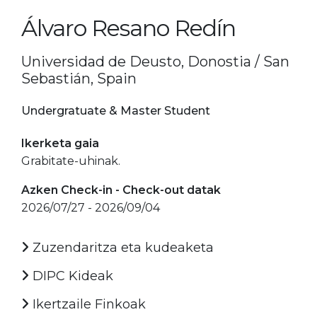
Álvaro Resano Redín
Universidad de Deusto, Donostia / San
Sebastián, Spain
Undergratuate & Master Student
Ikerketa gaia
Grabitate-uhinak.
Azken Check-in - Check-out datak
2026/07/27 - 2026/09/04
Zuzendaritza eta kudeaketa
DIPC Kideak
Ikertzaile Finkoak