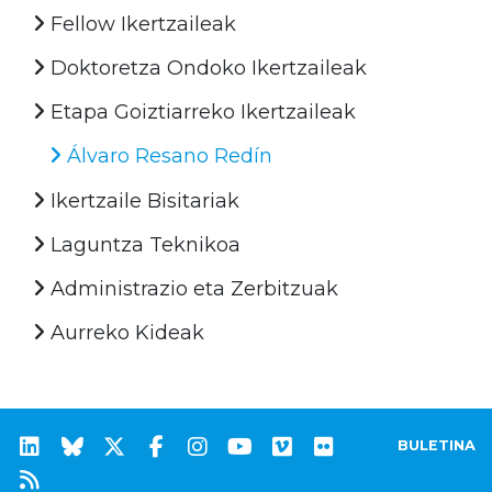
Fellow Ikertzaileak
Doktoretza Ondoko Ikertzaileak
Etapa Goiztiarreko Ikertzaileak
Álvaro Resano Redín
Ikertzaile Bisitariak
Laguntza Teknikoa
Administrazio eta Zerbitzuak
Aurreko Kideak
BULETINA