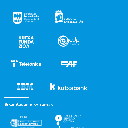
Bikaintasun programak