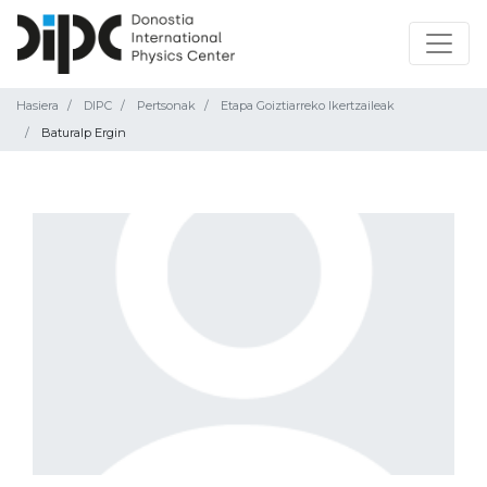
Hasiera
DIPC
Pertsonak
Etapa Goiztiarreko Ikertzaileak
Baturalp Ergin