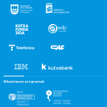
Bikaintasun programak