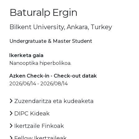
Baturalp Ergin
Bilkent University, Ankara, Turkey
Undergratuate & Master Student
Ikerketa gaia
Nanooptika hiperbolikoa.
Azken Check-in - Check-out datak
2026/06/14 - 2026/08/14
Zuzendaritza eta kudeaketa
DIPC Kideak
Ikertzaile Finkoak
Fellow Ikertzaileak