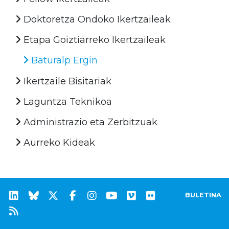
Doktoretza Ondoko Ikertzaileak
Etapa Goiztiarreko Ikertzaileak
Baturalp Ergin
Ikertzaile Bisitariak
Laguntza Teknikoa
Administrazio eta Zerbitzuak
Aurreko Kideak
BULETINA