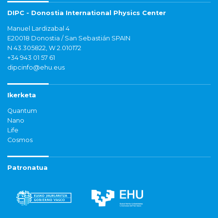
DIPC - Donostia International Physics Center
Manuel Lardizabal 4
E20018 Donostia / San Sebastián SPAIN
N 43.305822, W 2.010172
+34 943 01 57 61
dipcinfo@ehu.eus
Ikerketa
Quantum
Nano
Life
Cosmos
Patronatua