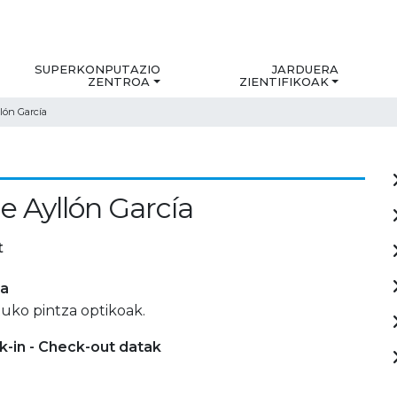
SUPERKONPUTAZIO
JARDUERA
ZENTROA
ZIENTIFIKOAK
lón García
e Ayllón García
t
ia
tuko pintza optikoak.
-in - Check-out datak