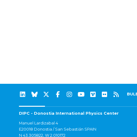
BUL
DIPC - Donostia International Physics Center
Manuel Lardizabal 4
E20018 Donostia / San Sebastián SPAIN
N 43.305822, W 2.010172