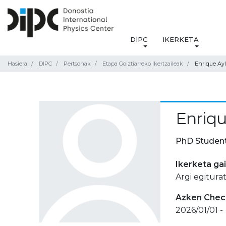
DIPC
IKERKETA
Hasiera
DIPC
Pertsonak
Etapa Goiztiarreko Ikertzaileak
Enrique Ayl
Enriqu
PhD Studen
Ikerketa ga
Argi egitura
Azken Check
2026/01/01 -