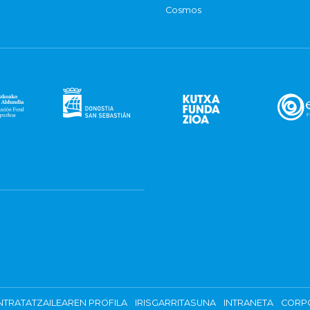
Cosmos
TRATATZAILEAREN PROFILA
IRISGARRITASUNA
INTRANETA
CORP