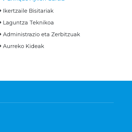
Ikertzaile Bisitariak
Laguntza Teknikoa
Administrazio eta Zerbitzuak
Aurreko Kideak