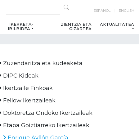
ESPAÑOL
ENGLISH
IKERKETA-
ZIENTZIA ETA
AKTUALITATEA
IBILBIDEA
GIZARTEA
Zuzendaritza eta kudeaketa
DIPC Kideak
Ikertzaile Finkoak
Fellow Ikertzaileak
Doktoretza Ondoko Ikertzaileak
Etapa Goiztiarreko Ikertzaileak
Enrique Ayllón García