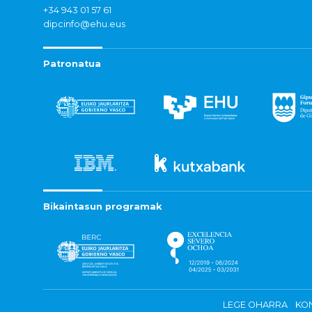
+34 943 01 57 61
dipcinfo@ehu.eus
Patronatua
Bikaintasun programak
LEGE OHARRA
KON