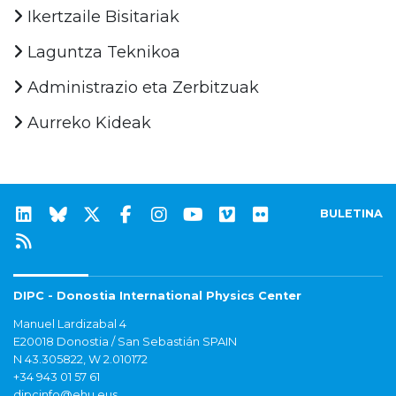
Ikertzaile Bisitariak
Laguntza Teknikoa
Administrazio eta Zerbitzuak
Aurreko Kideak
BULETINA
DIPC - Donostia International Physics Center
Manuel Lardizabal 4
E20018 Donostia / San Sebastián SPAIN
N 43.305822, W 2.010172
+34 943 01 57 61
dipcinfo@ehu.eus