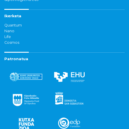
Ikerketa
Quantum
Nano
Life
Cosmos
Patronatua