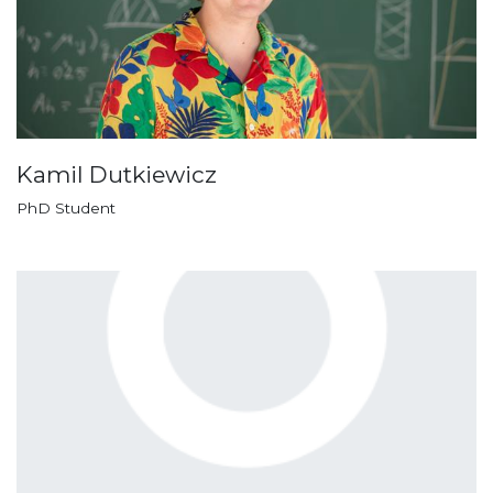
Kamil Dutkiewicz
PhD Student