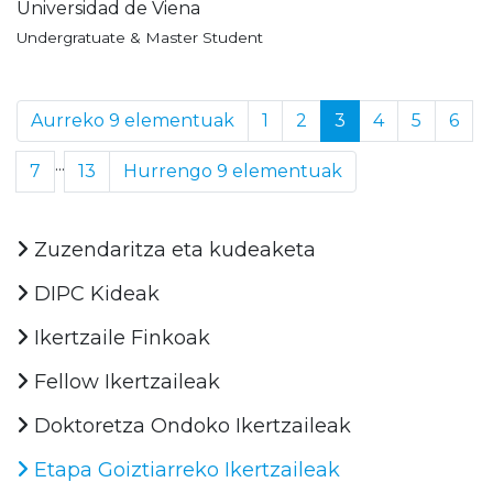
Universidad de Viena
Undergratuate & Master Student
Aurreko 9 elementuak
1
2
3
4
5
6
...
7
13
Hurrengo 9 elementuak
Zuzendaritza eta kudeaketa
DIPC Kideak
Ikertzaile Finkoak
Fellow Ikertzaileak
Doktoretza Ondoko Ikertzaileak
Etapa Goiztiarreko Ikertzaileak