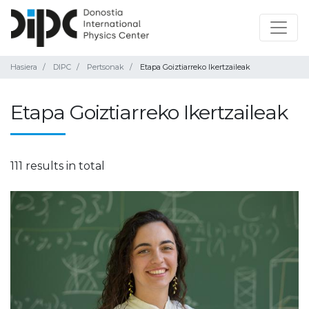
Hasiera
DIPC
Pertsonak
Etapa Goiztiarreko Ikertzaileak
Etapa Goiztiarreko Ikertzaileak
111 results in total