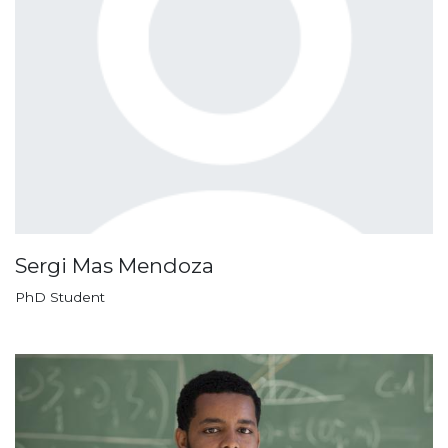
Sergi Mas Mendoza
PhD Student