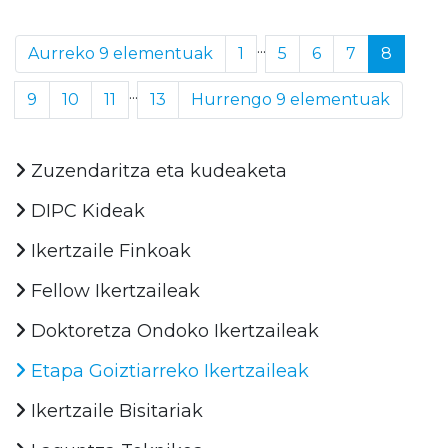
...
Aurreko 9 elementuak
1
5
6
7
8
...
9
10
11
13
Hurrengo 9 elementuak
Zuzendaritza eta kudeaketa
DIPC Kideak
Ikertzaile Finkoak
Fellow Ikertzaileak
Doktoretza Ondoko Ikertzaileak
Etapa Goiztiarreko Ikertzaileak
Ikertzaile Bisitariak