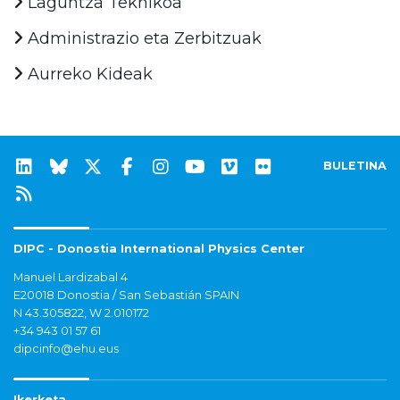
Laguntza Teknikoa
Administrazio eta Zerbitzuak
Aurreko Kideak
BULETINA
DIPC - Donostia International Physics Center
Manuel Lardizabal 4
E20018 Donostia / San Sebastián SPAIN
N 43.305822, W 2.010172
+34 943 01 57 61
dipcinfo@ehu.eus
Ikerketa