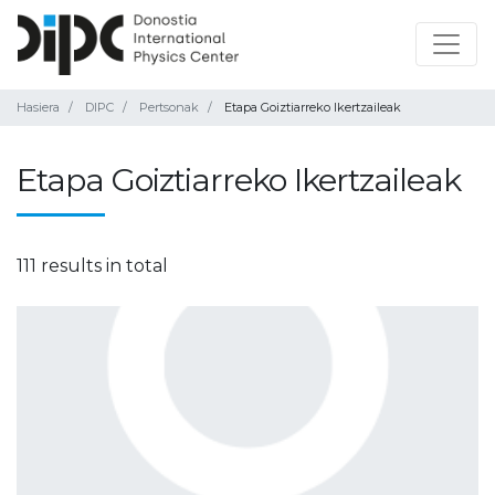
Hasiera
DIPC
Pertsonak
Etapa Goiztiarreko Ikertzaileak
Etapa Goiztiarreko Ikertzaileak
111 results in total