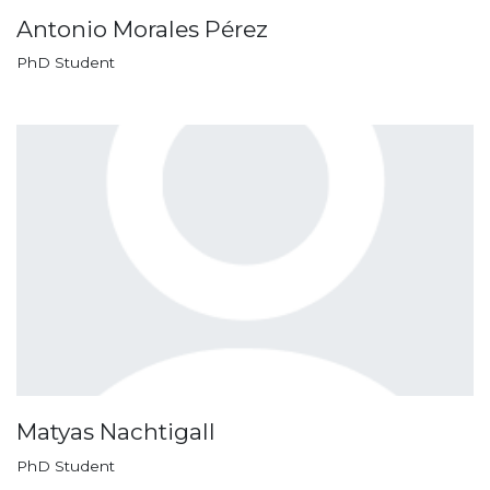
Antonio Morales Pérez
PhD Student
Matyas Nachtigall
PhD Student