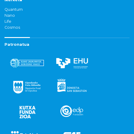
Quantum
Nano
Life
Cosmos
Patronatua