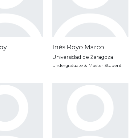
oy
Inés Royo Marco
Universidad de Zaragoza
Undergratuate & Master Student