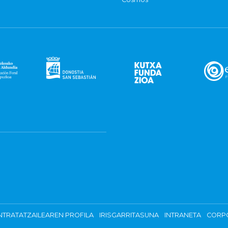
TRATATZAILEAREN PROFILA
IRISGARRITASUNA
INTRANETA
CORP