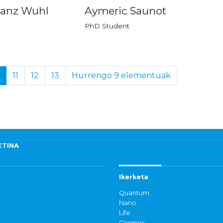
Sanz Wuhl
Aymeric Saunot
PhD Student
11
12
13
Hurrengo 9 elementuak
ETINA
Ikerketa
Quantum
Nano
Life
Cosmos