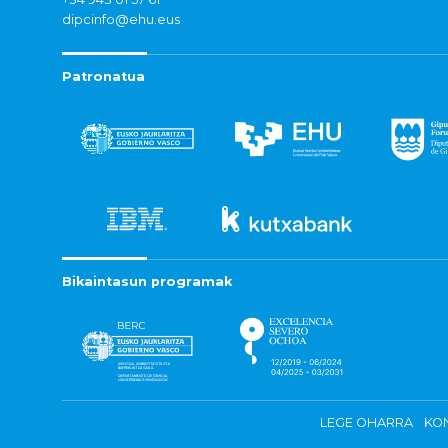
dipcinfo@ehu.eus
Patronatua
Bikaintasun programak
LEGE OHARRA
KON