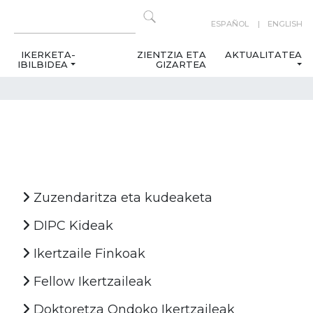
ESPAÑOL
ENGLISH
IKERKETA-
ZIENTZIA ETA
AKTUALITATEA
IBILBIDEA
GIZARTEA
Zuzendaritza eta kudeaketa
DIPC Kideak
Ikertzaile Finkoak
Fellow Ikertzaileak
Doktoretza Ondoko Ikertzaileak