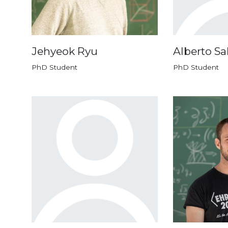
Jehyeok Ryu
Alberto Sa
PhD Student
PhD Student