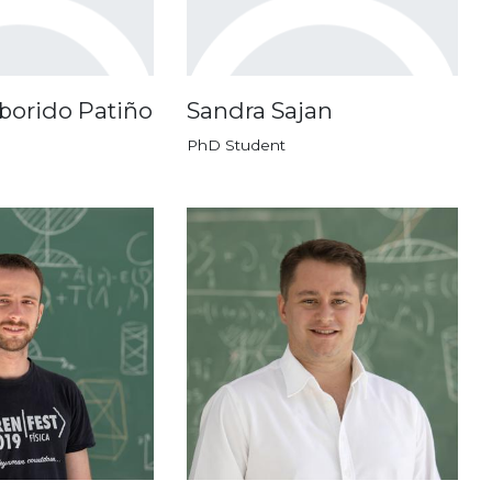
borido Patiño
Sandra Sajan
PhD Student