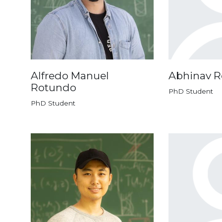
Alfredo Manuel
Abhinav R
Rotundo
PhD Student
PhD Student