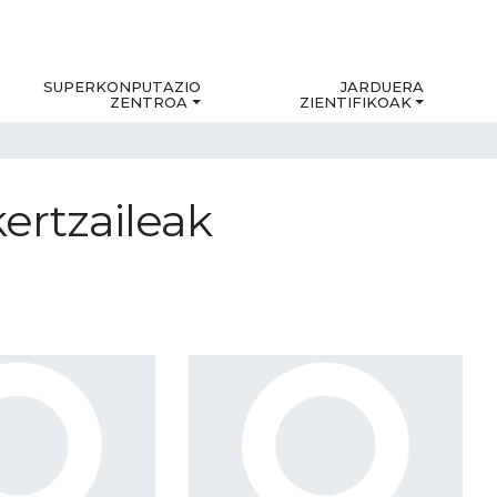
SUPERKONPUTAZIO
JARDUERA
ZENTROA
ZIENTIFIKOAK
kertzaileak