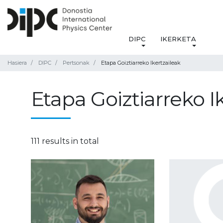
DIPC
IKERKETA
Hasiera
DIPC
Pertsonak
Etapa Goiztiarreko Ikertzaileak
Etapa Goiztiarreko I
111 results in total