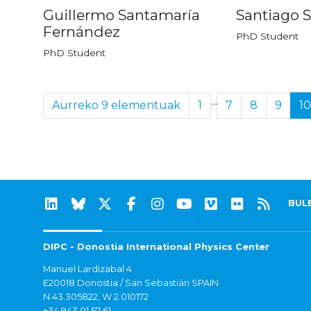
Guillermo Santamaría
Santiago 
Fernández
PhD Student
PhD Student
...
Aurreko 9 elementuak
1
7
8
9
10
BUL
DIPC - Donostia International Physics Center
Manuel Lardizabal 4
E20018 Donostia / San Sebastián SPAIN
N 43.305822, W 2.010172
+34 943 01 57 61