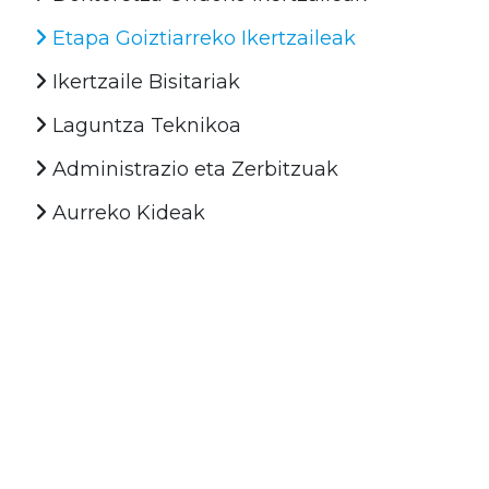
Etapa Goiztiarreko Ikertzaileak
Ikertzaile Bisitariak
Laguntza Teknikoa
Administrazio eta Zerbitzuak
Aurreko Kideak