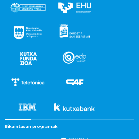
Bikaintasun programak