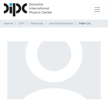
Hasiera
DIPC
Pertsonak
Ikertzaile Bisitariak
Peter Gill