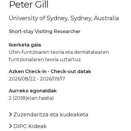
Peter Gill
University of Sydney, Sydney, Australia
Short-stay Visiting Researcher
Ikerketa gaia
Uhin-funtzioaren teoria eta dentsitatearen
funtzionalaren teoria uztartuz.
Azken Check-in - Check-out datak
2026/08/22 - 2026/09/17
Aurreko egonaldiak
2 (2018(e)an hasita)
Zuzendaritza eta kudeaketa
DIPC Kideak