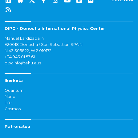
DIPC - Donostia International Physics Center
Manuel Lardizabal 4
E20018 Donostia / San Sebastián SPAIN
N 43.305822, W 2.010172
+34 943 01 57 61
dipcinfo@ehu.eus
Ikerketa
Quantum
Nano
Life
Cosmos
Patronatua