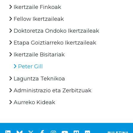
Ikertzaile Finkoak
Fellow Ikertzaileak
Doktoretza Ondoko Ikertzaileak
Etapa Goiztiarreko Ikertzaileak
Ikertzaile Bisitariak
Peter Gill
Laguntza Teknikoa
Administrazio eta Zerbitzuak
Aurreko Kideak
BULETINA