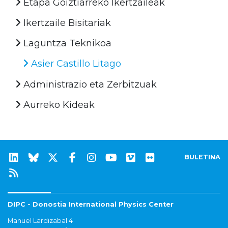
Etapa Goiztiarreko Ikertzaileak
Ikertzaile Bisitariak
Laguntza Teknikoa
Asier Castillo Litago
Administrazio eta Zerbitzuak
Aurreko Kideak
BULETINA
DIPC - Donostia International Physics Center
Manuel Lardizabal 4