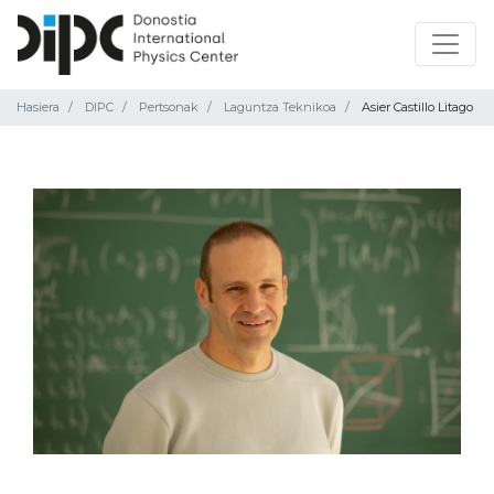
Hasiera
DIPC
Pertsonak
Laguntza Teknikoa
Asier Castillo Litago