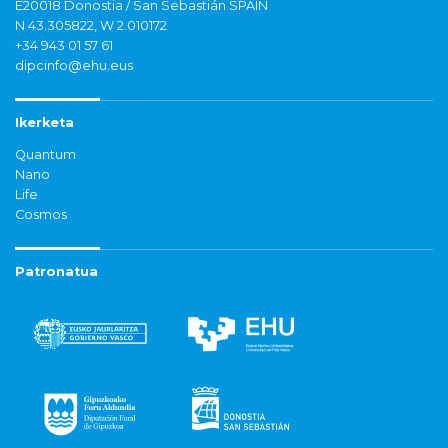
E20018 Donostia / San Sebastián SPAIN
N 43.305822, W 2.010172
+34 943 01 57 61
dipcinfo@ehu.eus
Ikerketa
Quantum
Nano
Life
Cosmos
Patronatua