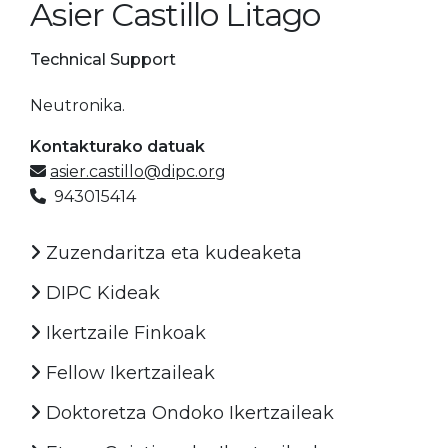
Asier Castillo Litago
Technical Support
Neutronika.
Kontakturako datuak
asier.castillo@dipc.org
943015414
Zuzendaritza eta kudeaketa
DIPC Kideak
Ikertzaile Finkoak
Fellow Ikertzaileak
Doktoretza Ondoko Ikertzaileak