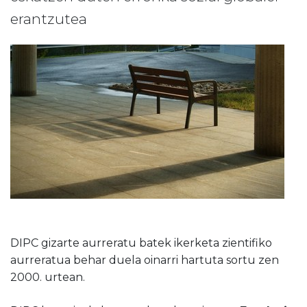
erantzutea
DIPC gizarte aurreratu batek ikerketa zientifiko
aurreratua behar duela oinarri hartuta sortu zen
2000. urtean.