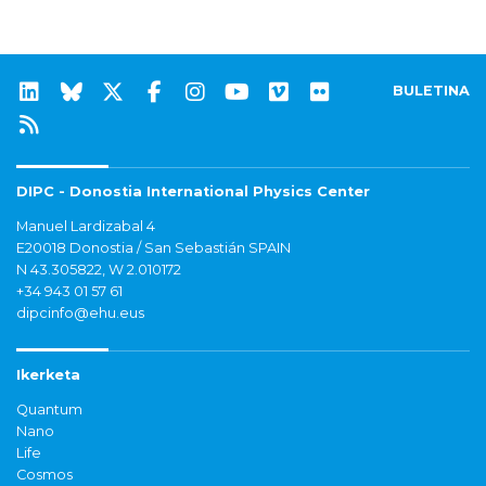
BULETINA
DIPC - Donostia International Physics Center
Manuel Lardizabal 4
E20018 Donostia / San Sebastián SPAIN
N 43.305822, W 2.010172
+34 943 01 57 61
dipcinfo@ehu.eus
Ikerketa
Quantum
Nano
Life
Cosmos