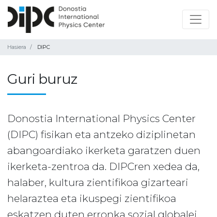
Hasiera
DIPC
Guri buruz
Donostia International Physics Center
(DIPC) fisikan eta antzeko diziplinetan
abangoardiako ikerketa garatzen duen
ikerketa-zentroa da. DIPCren xedea da,
halaber, kultura zientifikoa gizarteari
helaraztea eta ikuspegi zientifikoa
eskatzen duten erronka sozial globalei