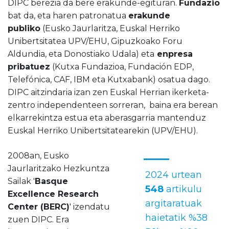
DIPC berezia da bere erakunde-egituran.
Fundazio
bat da, eta haren patronatua
erakunde
publiko
(Eusko Jaurlaritza, Euskal Herriko
Unibertsitatea UPV/EHU, Gipuzkoako Foru
Aldundia, eta Donostiako Udala) eta
enpresa
pribatuez
(Kutxa Fundazioa, Fundación EDP,
Telefónica, CAF, IBM eta Kutxabank) osatua dago.
DIPC aitzindaria izan zen Euskal Herrian ikerketa-
zentro independenteen sorreran, baina era berean
elkarrekintza estua eta aberasgarria mantenduz
Euskal Herriko Unibertsitatearekin (UPV/EHU).
2008an, Eusko
Jaurlaritzako Hezkuntza
2024 urtean
Sailak '
Basque
548
artikulu
Excellence Research
argitaratuak
Center (BERC)
' izendatu
haietatik %38
zuen DIPC. Era