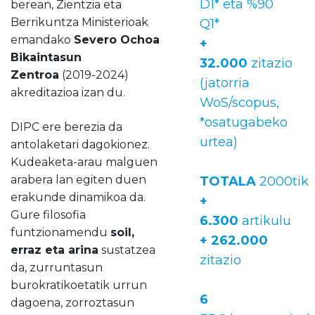
D1* eta %90
berean, Zientzia eta
Berrikuntza Ministerioak
Q1*
emandako
Severo Ochoa
+
Bikaintasun
32.000
zitazio
Zentroa
(2019-2024)
(jatorria
akreditazioa izan du.
WoS/scopus,
*osatugabeko
DIPC ere berezia da
urtea)
antolaketari dagokionez.
Kudeaketa-arau malguen
arabera lan egiten duen
TOTALA
2000tik
erakunde dinamikoa da.
+
Gure filosofia
6.300
artikulu
funtzionamendu
soil,
+ 262.000
erraz eta arina
sustatzea
zitazio
da, zurruntasun
burokratikoetatik urrun
6
dagoena, zorroztasun