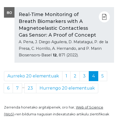
80
Real-Time Monitoring of
Breath Biomarkers with A
Magnetoelastic Contactless
Gas Sensor: A Proof of Concept
A. Pena, J. Diego Aguilera, D. Matatagui, P. de la
Presa, C. Horrillo, A. Hernando, and P. Marin
Biosensors-Basel
12
, 871 (2022).
Aurreko 20 elementuak
1
2
3
4
5
...
6
7
23
Hurrengo 20 elementuak
Zerrenda honetako argitalpenek, oro har,
Web of Science
(WoS)
-ren bilduma nagusian indexatutako artikulu zientifikoak