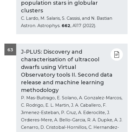
population stars in globular
clusters
C. Lardo, M. Salaris, S. Cassisi, and N. Bastian
Astron. Astrophys.
662
, A117 (2022).
63
J-PLUS: Discovery and
characterisation of ultracool
dwarfs using Virtual
Observatory tools II. Second data
release and machine learning
methodology
P. Mas-Buitrago, E. Solano, A. Gonzalez-Marcos,
C. Rodrigo, E. L. Martin, J. A. Caballero, F.
Jimenez-Esteban, P. Cruz, A. Ederoclite, J.
Ordieres-Mere, A. Bello-Garcia, R. A. Dupke, A. J.
Cenarro, D. Cristobal-Hornillos, C. Hernandez-