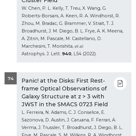
Cluster Field
W. Chen, P. L. Kelly, T. Treu, X. Wang, G.
Roberts-Borsani, A. Keen, R. A. Windhorst, R.
Zhou, M. Bradac, G. Brammer, V. Strait, T. J.
Broadhurst, J. M. Diego, B. L. Frye, A. K. Meena,
A. Zitrin, M. Pascale, M. Castellano, D.
Marchesini, T. Morishita
, et al.
Astrophys. J. Lett.
940
, L54 (2022).
74
Panic! at the Disks: First Rest-
frame Optical Observations of
Galaxy Structure at z > 3 with
JWST in the SMACS 0723 Field
L. Ferreira, N. Adams, C. J. Conselice, E.
Sazonova, D. Austin, J. Caruana, F. Ferrari, A.
Verma, J. Trussler, T. Broadhurst, J. Diego, B. L.
Frye, M. Pascale, S. M. Wilkins, R. A. Windhorst,