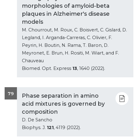
morphologies of amyloid-beta
plaques in Alzheimer's disease
models
M. Chourrout, M. Roux, C. Boisvert, C. Gislard, D.
Legland, I. Arganda-Carreras, C. Olivier, F.
Peyrin, H. Boutin, N. Rama, T. Baron, D.
Meyronet, E. Brun, H. Rositi, M. Wiart, and F.
Chauveau
Biomed. Opt. Express
13
, 1640 (2022).
79
Phase separation in amino
acid mixtures is governed by
composition
D. De Sancho
Biophys. J.
121
, 4119 (2022).