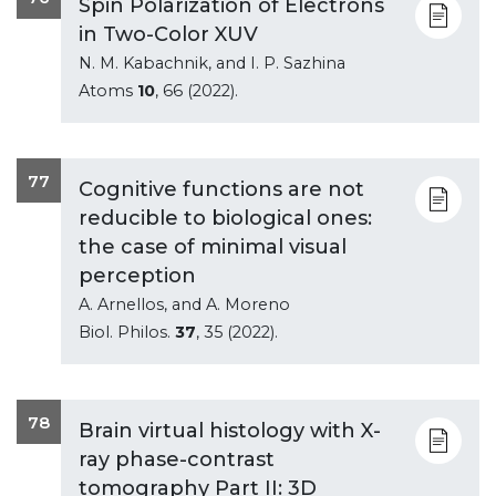
Spin Polarization of Electrons
in Two-Color XUV
N. M. Kabachnik, and I. P. Sazhina
Atoms
10
, 66 (2022).
77
Cognitive functions are not
reducible to biological ones:
the case of minimal visual
perception
A. Arnellos, and A. Moreno
Biol. Philos.
37
, 35 (2022).
78
Brain virtual histology with X-
ray phase-contrast
tomography Part II: 3D