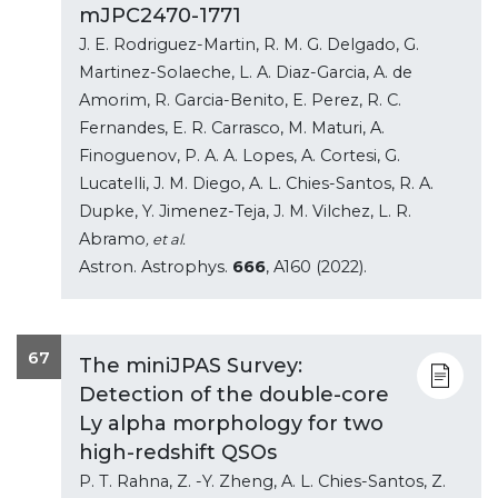
mJPC2470-1771
J. E. Rodriguez-Martin, R. M. G. Delgado, G.
Martinez-Solaeche, L. A. Diaz-Garcia, A. de
Amorim, R. Garcia-Benito, E. Perez, R. C.
Fernandes, E. R. Carrasco, M. Maturi, A.
Finoguenov, P. A. A. Lopes, A. Cortesi, G.
Lucatelli, J. M. Diego, A. L. Chies-Santos, R. A.
Dupke, Y. Jimenez-Teja, J. M. Vilchez, L. R.
Abramo
, et al.
Astron. Astrophys.
666
, A160 (2022).
67
The miniJPAS Survey:
Detection of the double-core
Ly alpha morphology for two
high-redshift QSOs
P. T. Rahna, Z. -Y. Zheng, A. L. Chies-Santos, Z.