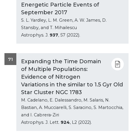
Energetic Particle Events of
September 2017
S. L. Yardley, L. M. Green, A. W. James, D.
Stansby, and T. Mihailescu
Astrophys. J.
937
, 57 (2022).
71
Expanding the Time Domain
of Multiple Populations:
Evidence of Nitrogen
Variations in the similar to 1.5 Gyr Old
Star Cluster NGC 1783
M. Cadelano, E. Dalessandro, M. Salaris, N.
Bastian, A. Mucciarelli, S. Saracino, S. Martocchia,
and I. Cabrera-Ziri
Astrophys. J. Lett.
924
, L2 (2022).