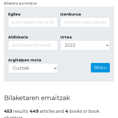
Bilaketa aurreratua
Egilea
Izenburua
Aldizkaria
Urtea
Argitalpen mota
Bilatu
Bilaketaren emaitzak
453
results:
449
articles and
4
books or book
chapters