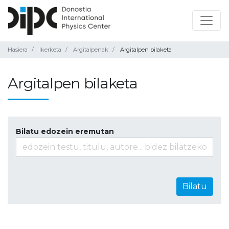
Hasiera
Ikerketa
Argitalpenak
Argitalpen bilaketa
Argitalpen bilaketa
Bilatu edozein eremutan
Bilatu