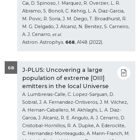
Cai, D. Spinoso, I. Marquez, R. Overzier, L. R.
Abramo, S. Bonoli, C. Kehrig, L. A. Diaz-Garcia,
M. Povic, R. Soria, J. M. Diego, T. Broadhurst, R.
M. G. Delgado, J. Alcaniz, N. Benitez, S. Carneiro,
A. J. Cenarro
, et al.
Astron. Astrophys.
668
, A148 (2022).
68
J-PLUS: Uncovering a large
population of extreme [OIII]
emitters in the local Universe
A. Lumbreras-Calle, C. Lopez-Sanjuan, D.
Sobral, J. A. Fernandez-Ontiveros, J. M. Vilchez,
A. Hernan-Caballero, M. Akhlaghi, L. A. Diaz-
Garcia, J. Alcaniz, R. E. Angulo, A. J. Cenarro, D.
Cristobal-Hornillos, R. A. Dupke, A. Ederoclite,
C. Hernandez-Monteagudo, A. Marin-Franch, M.