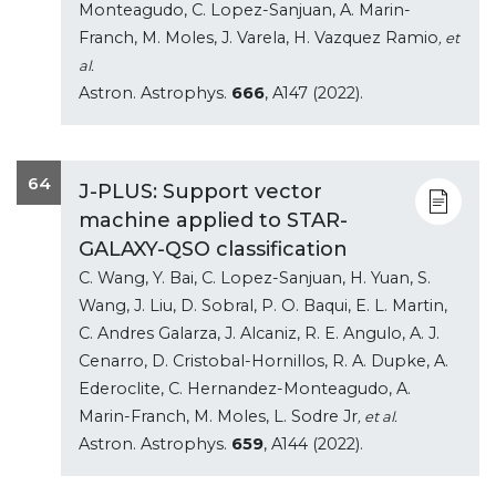
Monteagudo, C. Lopez-Sanjuan, A. Marin-
Franch, M. Moles, J. Varela, H. Vazquez Ramio
, et
al.
Astron. Astrophys.
666
, A147 (2022).
64
J-PLUS: Support vector
machine applied to STAR-
GALAXY-QSO classification
C. Wang, Y. Bai, C. Lopez-Sanjuan, H. Yuan, S.
Wang, J. Liu, D. Sobral, P. O. Baqui, E. L. Martin,
C. Andres Galarza, J. Alcaniz, R. E. Angulo, A. J.
Cenarro, D. Cristobal-Hornillos, R. A. Dupke, A.
Ederoclite, C. Hernandez-Monteagudo, A.
Marin-Franch, M. Moles, L. Sodre Jr
, et al.
Astron. Astrophys.
659
, A144 (2022).