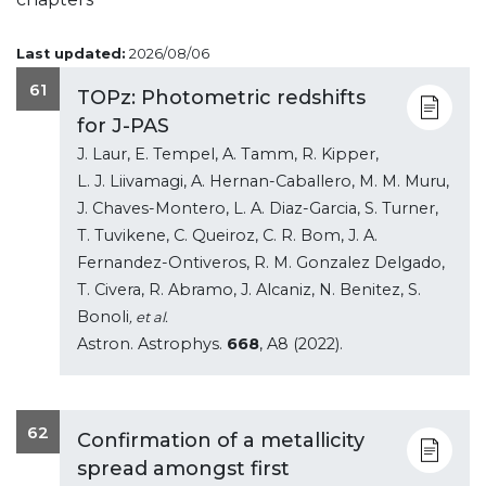
Last updated:
2026/08/06
61
TOPz: Photometric redshifts
for J-PAS
J. Laur, E. Tempel, A. Tamm, R. Kipper,
L. J. Liivamagi, A. Hernan-Caballero, M. M. Muru,
J. Chaves-Montero, L. A. Diaz-Garcia, S. Turner,
T. Tuvikene, C. Queiroz, C. R. Bom, J. A.
Fernandez-Ontiveros, R. M. Gonzalez Delgado,
T. Civera, R. Abramo, J. Alcaniz, N. Benitez, S.
Bonoli
, et al.
Astron. Astrophys.
668
, A8 (2022).
62
Confirmation of a metallicity
spread amongst first