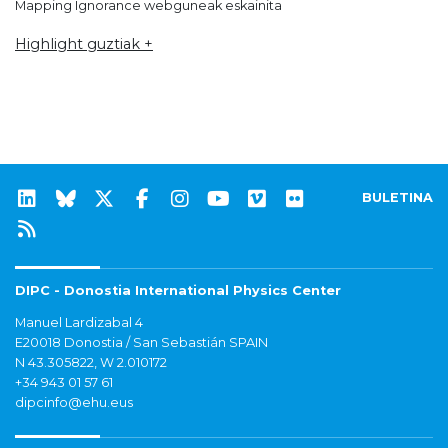
Mapping Ignorance webguneak eskainita
Highlight guztiak +
BULETINA
DIPC - Donostia International Physics Center
Manuel Lardizabal 4
E20018 Donostia / San Sebastián SPAIN
N 43.305822, W 2.010172
+34 943 01 57 61
dipcinfo@ehu.eus