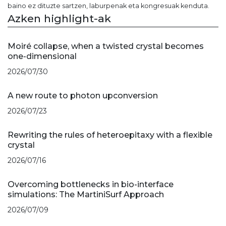
baino ez dituzte sartzen, laburpenak eta kongresuak kenduta.
Azken highlight-ak
Moiré collapse, when a twisted crystal becomes
one-dimensional
2026/07/30
A new route to photon upconversion
2026/07/23
Rewriting the rules of heteroepitaxy with a flexible
crystal
2026/07/16
Overcoming bottlenecks in bio-interface
simulations: The MartiniSurf Approach
2026/07/09