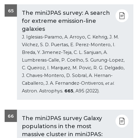
65
The miniJPAS survey: A search
for extreme emission-line
galaxies
J. Iglesias-Paramo, A. Arroyo, C. Kehrig, J. M.
Vilchez, S. D. Puertas, E. Perez-Montero, I.
Breda, Y. Jimenez-Teja, C. L. Sanjuan, A.
Lumbreras-Calle, P. Coelho, S. Gurung-Lopez,
C. Queiroz, I. Marquez, M. Povic, R. G. Delgado,
J. Chaves-Montero, D. Sobral, A. Hernan-
Caballero, J. A. Fernandez-Ontiveros
, et al.
Astron. Astrophys.
665
, A95 (2022).
66
The miniJPAS survey Galaxy
populations in the most
massive cluster in miniJPAS: