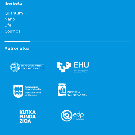
Ikerketa
Quantum
Nano
Life
Cosmos
Patronatua