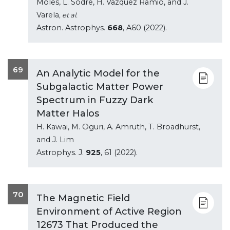
Moles, L. Sodre, H. Vazquez Ramio, and J.
Varela
, et al.
Astron. Astrophys.
668
, A60 (2022).
69
An Analytic Model for the
Subgalactic Matter Power
Spectrum in Fuzzy Dark
Matter Halos
H. Kawai, M. Oguri, A. Amruth, T. Broadhurst,
and J. Lim
Astrophys. J.
925
, 61 (2022).
70
The Magnetic Field
Environment of Active Region
12673 That Produced the