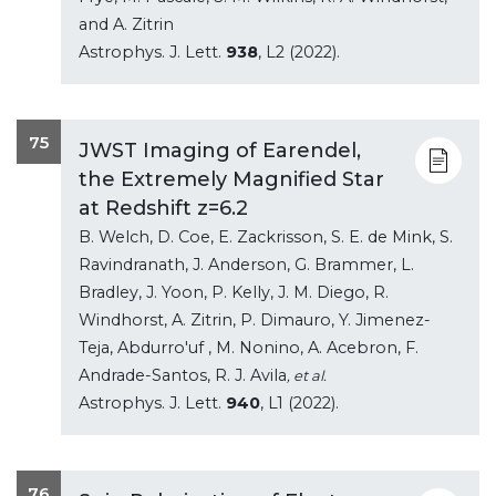
and A. Zitrin
Astrophys. J. Lett.
938
, L2 (2022).
75
JWST Imaging of Earendel,
the Extremely Magnified Star
at Redshift z=6.2
B. Welch, D. Coe, E. Zackrisson, S. E. de Mink, S.
Ravindranath, J. Anderson, G. Brammer, L.
Bradley, J. Yoon, P. Kelly, J. M. Diego, R.
Windhorst, A. Zitrin, P. Dimauro, Y. Jimenez-
Teja, Abdurro'uf , M. Nonino, A. Acebron, F.
Andrade-Santos, R. J. Avila
, et al.
Astrophys. J. Lett.
940
, L1 (2022).
76