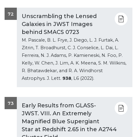
72
Unscrambling the Lensed
Galaxies in JWST Images
behind SMACS 0723
M. Pascale, B. L. Frye, J. Diego, L. J. Furtak, A.
Zitrin, T. Broadhurst, C. J. Conselice, L. Dai, L.
Ferreira, N. J. Adams, P. Kamieneski, N. Foo, P.
Kelly, W. Chen, J. Lim, A. K. Meena, S. M. Wilkins,
R. Bhatawdekar, and R. A. Windhorst
Astrophys. J. Lett.
938
, L6 (2022).
73
Early Results from GLASS-
JWST. VIII. An Extremely
Magnified Blue Supergiant
Star at Redshift 2.65 in the A2744