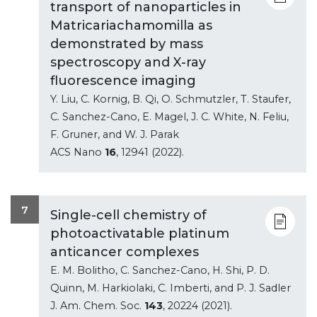
transport of nanoparticles in
Matricariachamomilla as
demonstrated by mass
spectroscopy and X-ray
fluorescence imaging
Y. Liu, C. Kornig, B. Qi, O. Schmutzler, T. Staufer,
C. Sanchez-Cano, E. Magel, J. C. White, N. Feliu,
F. Gruner, and W. J. Parak
ACS Nano
16
, 12941 (2022).
7
Single-cell chemistry of
photoactivatable platinum
anticancer complexes
E. M. Bolitho, C. Sanchez-Cano, H. Shi, P. D.
Quinn, M. Harkiolaki, C. Imberti, and P. J. Sadler
J. Am. Chem. Soc.
143
, 20224 (2021).