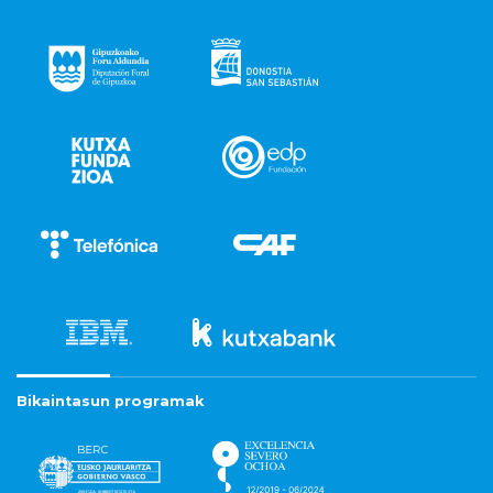
Bikaintasun programak