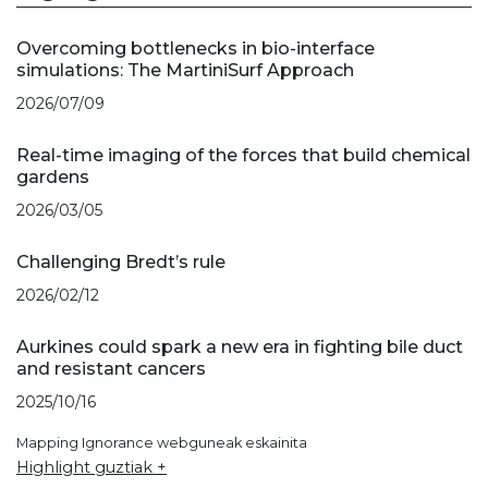
Overcoming bottlenecks in bio-interface
simulations: The MartiniSurf Approach
2026/07/09
Real-time imaging of the forces that build chemical
gardens
2026/03/05
Challenging Bredt’s rule
2026/02/12
Aurkines could spark a new era in fighting bile duct
and resistant cancers
2025/10/16
Mapping Ignorance webguneak eskainita
Highlight guztiak +