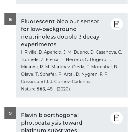
8
Fluorescent bicolour sensor
for low-background
neutrinoless double β decay
experiments
I. Rivilla, B. Aparicio, J. M. Bueno, D. Casanova, C.
Tonnele, Z. Freixa, P. Herrero, C. Rogero, I.
Miranda, R. M. Martinez-Ojeda, F. Monrabal, B.
Olave, T. Schafer, P. Artal, D. Nygren, F. P.
Cossio, and J. J. Gomez-Cadenas
Nature
583
, 48+ (2020).
9
Flavin bioorthogonal
photocatalysis toward
platinum substrates