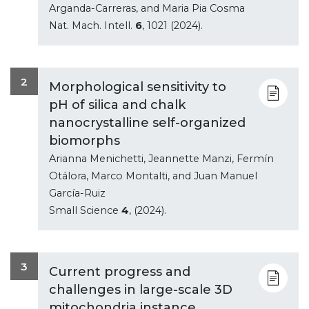
Arganda-Carreras, and Maria Pia Cosma
Nat. Mach. Intell.
6
, 1021 (2024).
2
Morphological sensitivity to
pH of silica and chalk
nanocrystalline self-organized
biomorphs
Arianna Menichetti, Jeannette Manzi, Fermín
Otálora, Marco Montalti, and Juan Manuel
García-Ruiz
Small Science
4
, (2024).
3
Current progress and
challenges in large-scale 3D
mitochondria instance