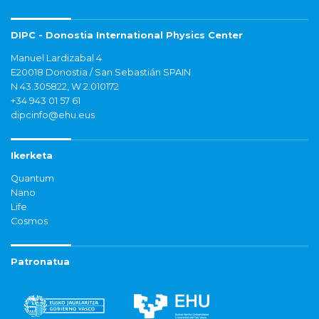
DIPC - Donostia International Physics Center
Manuel Lardizabal 4
E20018 Donostia / San Sebastián SPAIN
N 43.305822, W 2.010172
+34 943 01 57 61
dipcinfo@ehu.eus
Ikerketa
Quantum
Nano
Life
Cosmos
Patronatua