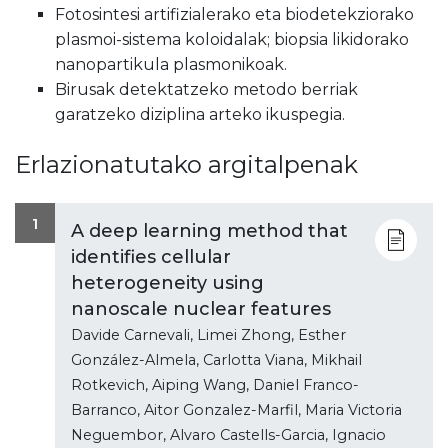
Fotosintesi artifizialerako eta biodetekziorako
plasmoi-sistema koloidalak; biopsia likidorako
nanopartikula plasmonikoak.
Birusak detektatzeko metodo berriak
garatzeko diziplina arteko ikuspegia.
Erlazionatutako argitalpenak
1
A deep learning method that
identifies cellular
heterogeneity using
nanoscale nuclear features
Davide Carnevali, Limei Zhong, Esther
González-Almela, Carlotta Viana, Mikhail
Rotkevich, Aiping Wang, Daniel Franco-
Barranco, Aitor Gonzalez-Marfil, Maria Victoria
Neguembor, Alvaro Castells-Garcia, Ignacio