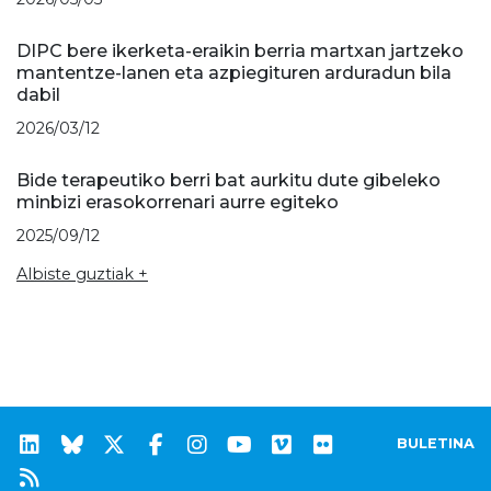
DIPC bere ikerketa-eraikin berria martxan jartzeko
mantentze-lanen eta azpiegituren arduradun bila
dabil
2026/03/12
Bide terapeutiko berri bat aurkitu dute gibeleko
minbizi erasokorrenari aurre egiteko
2025/09/12
Albiste guztiak +
BULETINA