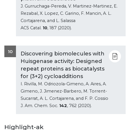
J. Gurruchaga-Pereda, V. Martinez-Martinez, E.
Rezabal, X. Lopez, C. Garino, F. Mancin, A. L.
Cortajarena, and L. Salassa
ACS Catal.
10
, 187 (2020).
10
Discovering biomolecules with
Huisgenase activity: Designed
repeat proteins as biocatalysts
for (3+2) cycloadditions
I. Rivilla, M. Odriozola-Gimeno, A. Aires, A.
Gimeno, J. Jimenez-Barbero, M. Torrent-
Sucarrat, A. L. Cortajarena, and F. P. Cossio
J. Am. Chem. Soc.
142
, 762 (2020).
Highlight-ak