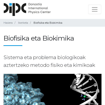
Hasiera
Ikerketa
Biofisika eta Biokimika
Biofisika eta Biokimika
Sistema eta problema biologikoak
aztertzeko metodo fisiko eta kimikoak