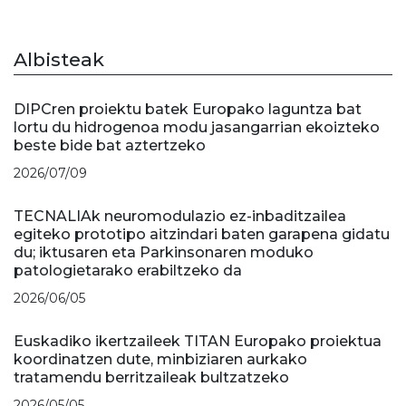
Albisteak
DIPCren proiektu batek Europako laguntza bat
lortu du hidrogenoa modu jasangarrian ekoizteko
beste bide bat aztertzeko
2026/07/09
TECNALIAk neuromodulazio ez-inbaditzailea
egiteko prototipo aitzindari baten garapena gidatu
du; iktusaren eta Parkinsonaren moduko
patologietarako erabiltzeko da
2026/06/05
Euskadiko ikertzaileek TITAN Europako proiektua
koordinatzen dute, minbiziaren aurkako
tratamendu berritzaileak bultzatzeko
2026/05/05