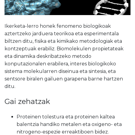
Ikerketa-lerro honek fenomeno biologikoak
aztertzeko jarduera teorikoa eta esperimentala
biltzen ditu, fisika eta kimikako metodologiak eta
kontzeptuak erabiliz. Biomolekulen propietateak
eta dinamika deskribatzeko metodo
konputazionalen erabilera, interes biologikoko
sistema molekularren diseinua eta sintesia, eta
sentsore biralen gailuen garapena barne hartzen
ditu.
Gai zehatzak
Proteinen tolestura eta proteinen kaltea
balentzia handiko metalen eta oxigeno- eta
nitrogeno-espezie erreaktiboen bidez.