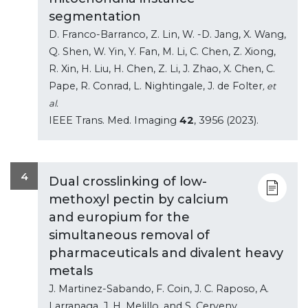
segmentation
D. Franco-Barranco, Z. Lin, W. -D. Jang, X. Wang,
Q. Shen, W. Yin, Y. Fan, M. Li, C. Chen, Z. Xiong,
R. Xin, H. Liu, H. Chen, Z. Li, J. Zhao, X. Chen, C.
Pape, R. Conrad, L. Nightingale, J. de Folter
, et
al.
IEEE Trans. Med. Imaging
42
, 3956 (2023).
4
Dual crosslinking of low-
methoxyl pectin by calcium
and europium for the
simultaneous removal of
pharmaceuticals and divalent heavy
metals
J. Martinez-Sabando, F. Coin, J. C. Raposo, A.
Larranaga, J. H. Melillo, and S. Cerveny