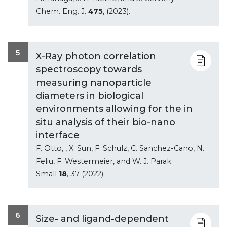
Chem. Eng. J.
475
, (2023).
5
X-Ray photon correlation
spectroscopy towards
measuring nanoparticle
diameters in biological
environments allowing for the in
situ analysis of their bio-nano
interface
F. Otto, , X. Sun, F. Schulz, C. Sanchez-Cano, N.
Feliu, F. Westermeier, and W. J. Parak
Small
18
, 37 (2022).
6
Size- and ligand-dependent