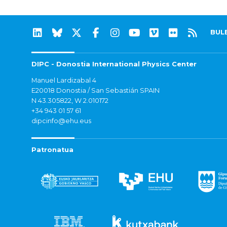
BUL
DIPC - Donostia International Physics Center
Manuel Lardizabal 4
E20018 Donostia / San Sebastián SPAIN
N 43.305822, W 2.010172
+34 943 01 57 61
dipcinfo@ehu.eus
Patronatua