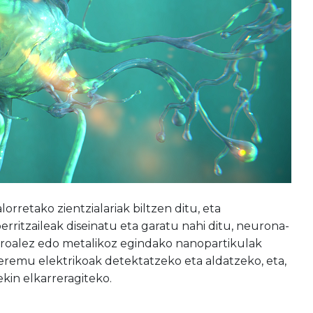
orretako zientzialariak biltzen ditu, eta
rritzaileak diseinatu eta garatu nahi ditu, neurona-
ieroalez edo metalikoz egindako nanopartikulak
 eremu elektrikoak detektatzeko eta aldatzeko, eta,
ekin elkarreragiteko.