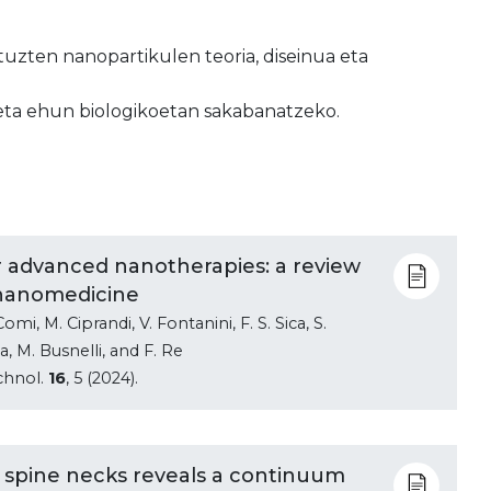
tuzten nanopartikulen teoria, diseinua eta
 eta ehun biologikoetan sakabanatzeko.
for advanced nanotherapies: a review
 nanomedicine
Comi, M. Ciprandi, V. Fontanini, F. S. Sica, S.
a, M. Busnelli, and F. Re
chnol.
16
, 5 (2024).
ic spine necks reveals a continuum