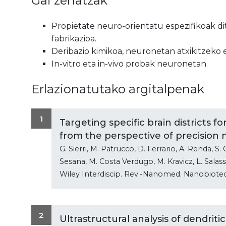
Gai zehatzak
Propietate neuro-orientatu espezifikoak di
fabrikazioa.
Deribazio kimikoa, neuronetan atxikitzeko
In-vitro eta in-vivo probak neuronetan.
Erlazionatutako argitalpenak
1
Targeting specific brain districts 
from the perspective of precision
G. Sierri, M. Patrucco, D. Ferrario, A. Renda, S. 
Sesana, M. Costa Verdugo, M. Kravicz, L. Salass
Wiley Interdiscip. Rev.-Nanomed. Nanobiote
2
Ultrastructural analysis of dendrit