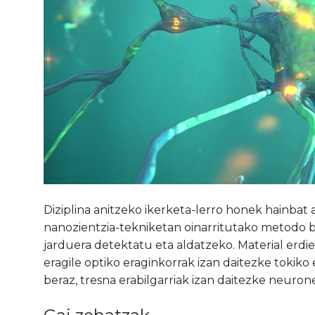
Diziplina anitzeko ikerketa-lerro honek hainbat al
nanozientzia-tekniketan oinarritutako metodo be
jarduera detektatu eta aldatzeko. Material erd
eragile optiko eraginkorrak izan daitezke tokiko
beraz, tresna erabilgarriak izan daitezke neuron