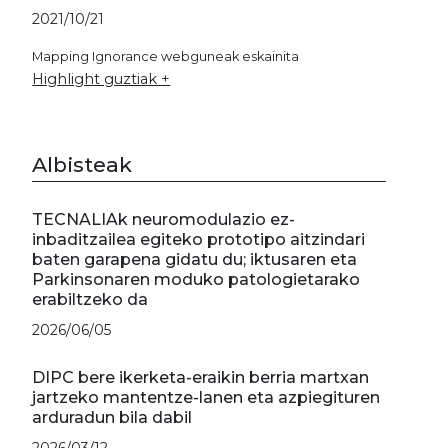
2021/10/21
Mapping Ignorance webguneak eskainita
Highlight guztiak +
Albisteak
TECNALIAk neuromodulazio ez-
inbaditzailea egiteko prototipo aitzindari
baten garapena gidatu du; iktusaren eta
Parkinsonaren moduko patologietarako
erabiltzeko da
2026/06/05
DIPC bere ikerketa-eraikin berria martxan
jartzeko mantentze-lanen eta azpiegituren
arduradun bila dabil
2026/03/12