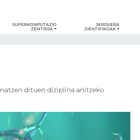
SUPERKONPUTAZIO
JARDUERA
ZENTROA
ZIENTIFIKOAK
natzen dituen diziplina anitzeko