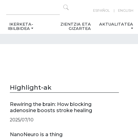
ESPAÑOL
ENGLISH
IKERKETA-
ZIENTZIA ETA
AKTUALITATEA
IBILBIDEA
GIZARTEA
Highlight-ak
Rewiring the brain: How blocking
adenosine boosts stroke healing
2025/07/10
NanoNeuro is a thing