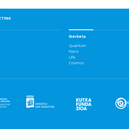
ETINA
Ikerketa
Quantum
Nano
Life
Cosmos