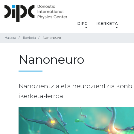
DIPC
IKERKETA
Hasiera
Ikerketa
Nanoneuro
Nanoneuro
Nanozientzia eta neurozientzia konbi
ikerketa-lerroa