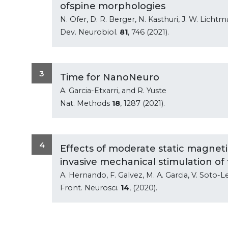
ofspine morphologies
N. Ofer, D. R. Berger, N. Kasthuri, J. W. Lichtm
Dev. Neurobiol.
81
, 746 (2021).
3
Time for NanoNeuro
A. Garcia-Etxarri, and R. Yuste
Nat. Methods
18
, 1287 (2021).
4
Effects of moderate static magnetic
invasive mechanical stimulation of 
A. Hernando, F. Galvez, M. A. Garcia, V. Soto-Le
Front. Neurosci.
14
, (2020).