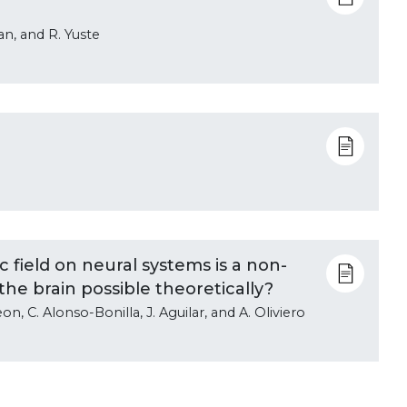
an, and R. Yuste
 field on neural systems is a non-
the brain possible theoretically?
on, C. Alonso-Bonilla, J. Aguilar, and A. Oliviero