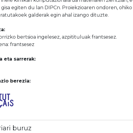
nnelé kimikari konputazionala da materialen zientzian, 
e gisa egiten du lan DIPCn. Proiekzioaren ondoren, ohiko 
ratutakoek galderak egin ahal izango dituzte.
a:
torrizko bertsioa ingelesez, azpitituluak frantsesez.
na: frantsesez
a eta sarrerak:
zio berezia:
riari buruz