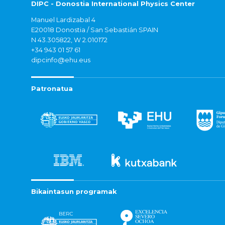
DIPC - Donostia International Physics Center
Manuel Lardizabal 4
E20018 Donostia / San Sebastián SPAIN
N 43.305822, W 2.010172
+34 943 01 57 61
dipcinfo@ehu.eus
Patronatua
Bikaintasun programak