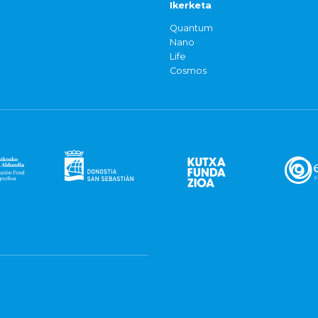
Ikerketa
Quantum
Nano
Life
Cosmos