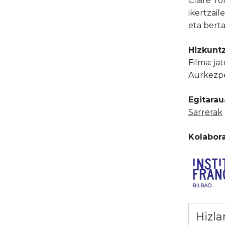
Claire To
ikertzail
eta berta
Hizkuntz
Filma: ja
Aurkezpe
Egitarau
Sarrerak
Kolabora
Hizla