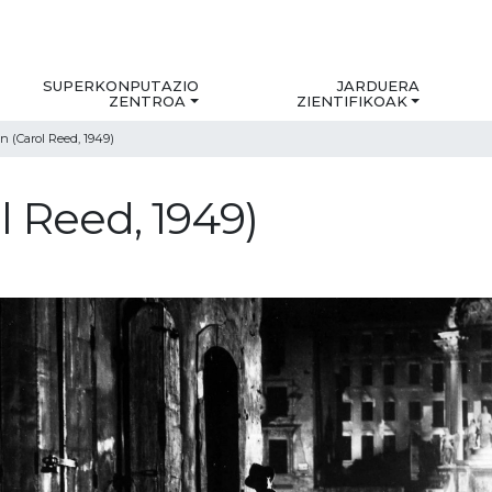
SUPERKONPUTAZIO
JARDUERA
ZENTROA
ZIENTIFIKOAK
 (Carol Reed, 1949)
l Reed, 1949)