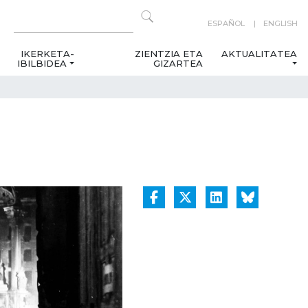
ESPAÑOL
ENGLISH
IKERKETA-
ZIENTZIA ETA
AKTUALITATEA
IBILBIDEA
GIZARTEA