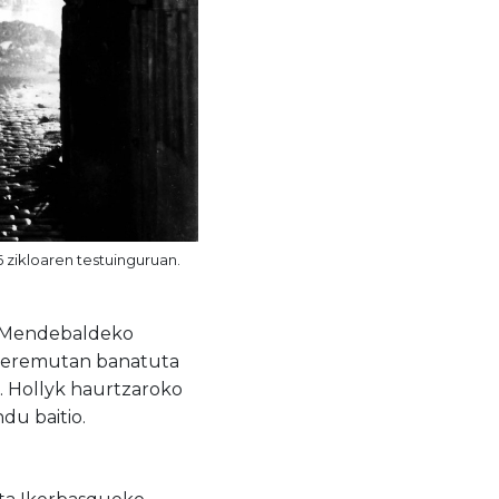
 zikloaren testuinguruan.
ra Mendebaldeko
lau eremutan banatuta
. Hollyk haurtzaroko
du baitio.