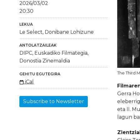
2026/03/02
20:30
LEKUA
Le Select, Donibane Lohizune
ANTOLATZAILEAK
DIPC, Euskadiko Filmategia,
Donostia Zinemaldia
The Third M
GEHITU EGUTEGIRA
iCal
Filmaren
Gerra Hot
eleberrig
Subscribe to Newsletter
eta II. 
lagun bat
Zientzia