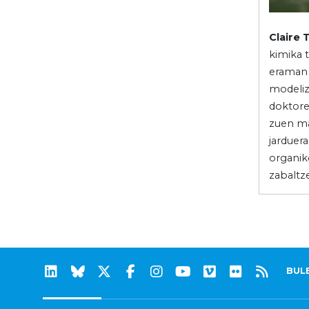
Claire 
kimika 
eraman 
modeliz
doktore
zuen ma
jarduera
organiko
zabaltz
BUL