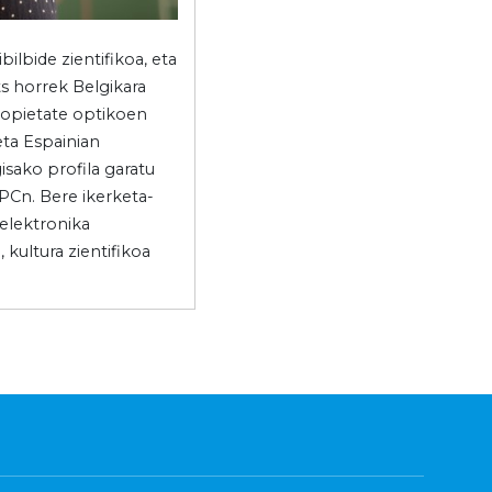
ilbide zientifikoa, eta
s horrek Belgikara
ropietate optikoen
eta Espainian
sako profila garatu
PCn. Bere ikerketa-
 elektronika
 kultura zientifikoa