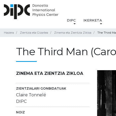
DIPC
IKERKETA
Hasiera
Zientzia eta Gizartea
Zinema eta Zientzia Zikloa
The Third Man
The Third Man (Caro
ZINEMA ETA ZIENTZIA ZIKLOA
ZIENTZIALARI GONBIDATUAK
Claire Tonnelé
DIPC
NOIZ