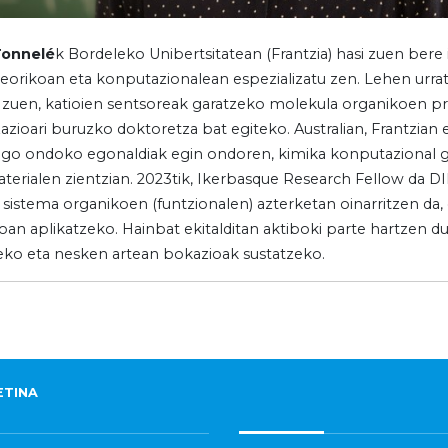
Tonnelé
k Bordeleko Unibertsitatean (Frantzia) hasi zuen bere ib
teorikoan eta konputazionalean espezializatu zen. Lehen urrat
zuen, katioien sentsoreak garatzeko molekula organikoen p
azioari buruzko doktoretza bat egiteko. Australian, Frantzian 
go ondoko egonaldiak egin ondoren, kimika konputazional gi
terialen zientzian. 2023tik, Ikerbasque Research Fellow da DI
 sistema organikoen (funtzionalen) azterketan oinarritzen da,
an aplikatzeko. Hainbat ekitalditan aktiboki parte hartzen du,
eko eta nesken artean bokazioak sustatzeko.
ETINA