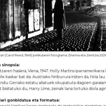
an (Carol Reed, 1949) pelikularen fotograma Zinema eta Zientzia 2026
 sinopsia:
zaren hasiera, Viena, 1947. Holly Martins iparramerikar
ile kaskar bat da. Austriako hiriburura iristen da, hiria 
Mundu Gerrako estatu aliatuek okupatuta dagoen garaian
 bisitatuko du, Harry Lime, zeinak lana lortuko diola agin
lari gonbidatua eta formatua: