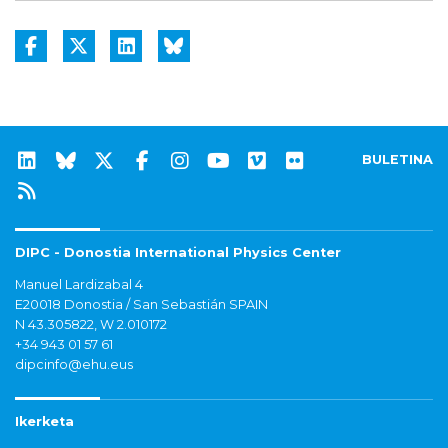
BULETINA
DIPC - Donostia International Physics Center
Manuel Lardizabal 4
E20018 Donostia / San Sebastián SPAIN
N 43.305822, W 2.010172
+34 943 01 57 61
dipcinfo@ehu.eus
Ikerketa