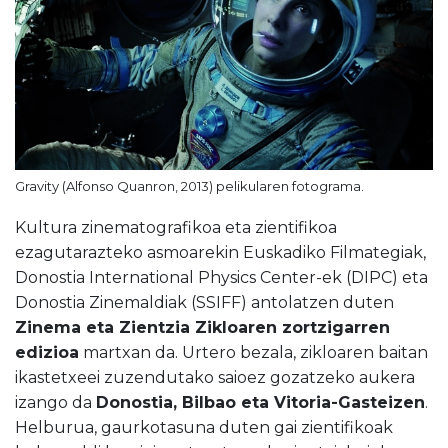
Gravity (Alfonso Quanron, 2013) pelikularen fotograma.
Kultura zinematografikoa eta zientifikoa
ezagutarazteko asmoarekin Euskadiko Filmategiak,
Donostia International Physics Center-ek (DIPC) eta
Donostia Zinemaldiak (SSIFF) antolatzen duten
Zinema eta Zientzia Zikloaren zortzigarren
edizioa
martxan da. Urtero bezala, zikloaren baitan
ikastetxeei zuzendutako saioez gozatzeko aukera
izango da
Donostia, Bilbao eta Vitoria-Gasteizen
.
Helburua, gaurkotasuna duten gai zientifikoak