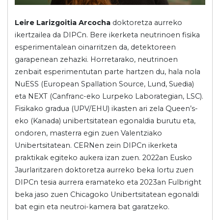
Leire Larizgoitia Arcocha
doktoretza aurreko
ikertzailea da DIPCn. Bere ikerketa neutrinoen fisika
esperimentalean oinarritzen da, detektoreen
garapenean zehazki. Horretarako, neutrinoen
zenbait esperimentutan parte hartzen du, hala nola
NuESS (European Spallation Source, Lund, Suedia)
eta NEXT (Canfranc-eko Lurpeko Laborategian, LSC).
Fisikako gradua (UPV/EHU) ikasten ari zela Queen’s-
eko (Kanada) unibertsitatean egonaldia burutu eta,
ondoren, masterra egin zuen Valentziako
Unibertsitatean. CERNen zein DIPCn ikerketa
praktikak egiteko aukera izan zuen. 2022an Eusko
Jaurlaritzaren doktoretza aurreko beka lortu zuen
DIPCn tesia aurrera eramateko eta 2023an Fulbright
beka jaso zuen Chicagoko Unibertsitatean egonaldi
bat egin eta neutroi-kamera bat garatzeko.