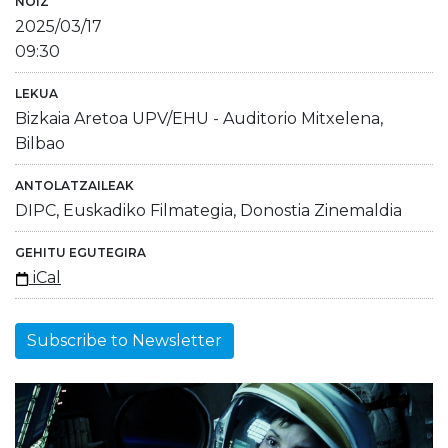
NOIZ
2025/03/17
09:30
LEKUA
Bizkaia Aretoa UPV/EHU - Auditorio Mitxelena,
Bilbao
ANTOLATZAILEAK
DIPC, Euskadiko Filmategia, Donostia Zinemaldia
GEHITU EGUTEGIRA
iCal
Subscribe to Newsletter