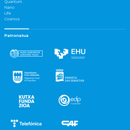
Quantum
Nano
Life
Cosmos
Patronatua