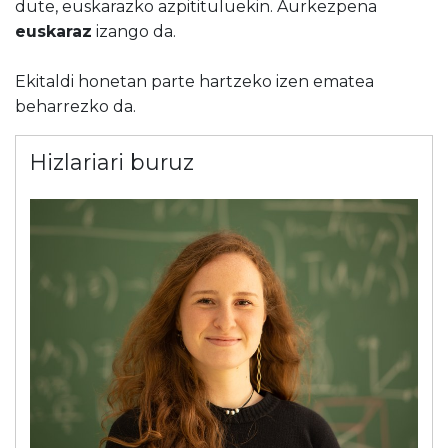
dute
,
euskarazko
azpitituluekin.
Aurkezpena
euskaraz
izango
da.
Ekitaldi honetan parte hartzeko izen ematea
beharrezko da.
Hizlariari buruz