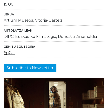
19:00
LEKUA
Artium Museoa, Vitoria-Gasteiz
ANTOLATZAILEAK
DIPC, Euskadiko Filmategia, Donostia Zinemaldia
GEHITU EGUTEGIRA
iCal
Subscribe to Newsletter