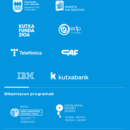
Bikaintasun programak