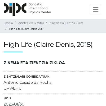
Hasiera
Zientzia eta Gizartea
Zinema eta Zientzia Zikloa
High Life (Claire Denis, 2018)
High Life (Claire Denis, 2018)
ZINEMA ETA ZIENTZIA ZIKLOA
ZIENTZIALARI GONBIDATUAK
Antonio Casado da Rocha
UPV/EHU
NOIZ
2025/01/30