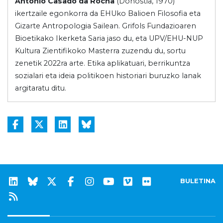
Antonio Casado da Rocha
(Donostia, 1970)
ikertzaile egonkorra da EHUko Balioen Filosofia eta
Gizarte Antropologia Sailean. Grifols Fundazioaren
Bioetikako Ikerketa Saria jaso du, eta UPV/EHU-NUP
Kultura Zientifikoko Masterra zuzendu du, sortu
zenetik 2022ra arte. Etika aplikatuari, berrikuntza
sozialari eta ideia politikoen historiari buruzko lanak
argitaratu ditu.
BULETINA