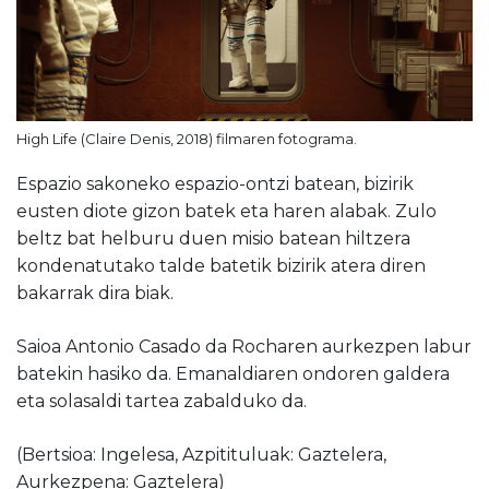
High Life (Claire Denis, 2018) filmaren fotograma.
Espazio sakoneko espazio-ontzi batean, bizirik
eusten diote gizon batek eta haren alabak. Zulo
beltz bat helburu duen misio batean hiltzera
kondenatutako talde batetik bizirik atera diren
bakarrak dira biak.
Saioa Antonio Casado da Rocharen aurkezpen labur
batekin hasiko da. Emanaldiaren ondoren galdera
eta solasaldi tartea zabalduko da.
(Bertsioa: Ingelesa, Azpitituluak: Gaztelera,
Aurkezpena: Gaztelera)