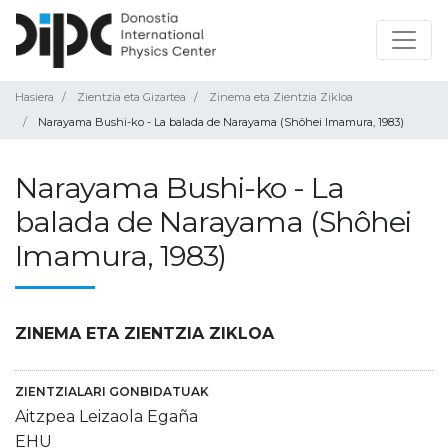
Hasiera
Zientzia eta Gizartea
Zinema eta Zientzia Zikloa
Narayama Bushi-ko - La balada de Narayama (Shôhei Imamura, 1983)
Narayama Bushi-ko - La
balada de Narayama (Shôhei
Imamura, 1983)
ZINEMA ETA ZIENTZIA ZIKLOA
ZIENTZIALARI GONBIDATUAK
Aitzpea Leizaola Egaña
EHU