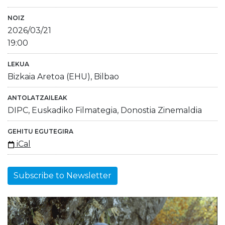
NOIZ
2026/03/21
19:00
LEKUA
Bizkaia Aretoa (EHU), Bilbao
ANTOLATZAILEAK
DIPC, Euskadiko Filmategia, Donostia Zinemaldia
GEHITU EGUTEGIRA
iCal
Subscribe to Newsletter