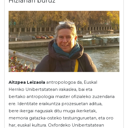
Hizlariari buruz
Aitzpea Leizaola
antropologoa da, Euskal
Herriko Unibertsitatean irakaslea, bai eta
bertako antropologia master ofizialeko zuzendaria
ere. Identitate eraikuntza prozesuetan aditua,
bere ikergai nagusiak ditu muga ikerketak,
memoria gatazka-osteko testuinguruetan, eta oro
har, euskal kultura. Oxfordeko Unibertsitatean