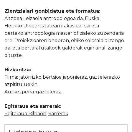
Zientzialari gonbidatua eta formatua:
Aitzpea Leizaola antropologoa da, Euskal
Herriko Unibertsitatean irakaslea, bai eta
bertako antropologia master ofizialeko zuzendaria
ere. Proiekzioaren ondoren, ohiko solasaldia izango
da, eta bertaratutakoek galderak egin ahal izango
dituzte.
Hizkuntza:
Filma: jatorrizko bertsioa japonieraz, gaztelerazko
azpitituluekin.
Aurkezpena: gazteleraz.
Egitaraua eta sarrerak:
Egitaraua Bilbaon
;
Sarrerak