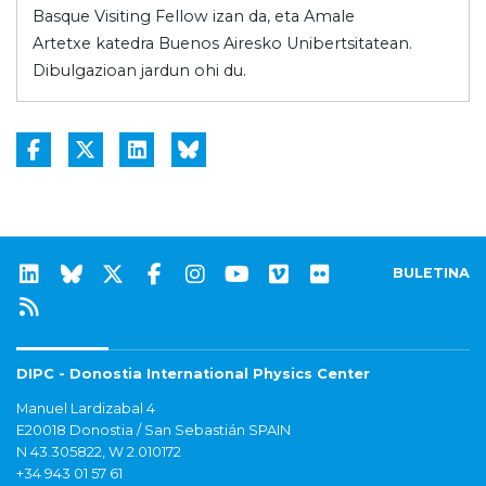
Basque Visiting Fellow izan da, eta Amale
Artetxe katedra Buenos Airesko Unibertsitatean.
Dibulgazioan jardun ohi du.
BULETINA
DIPC - Donostia International Physics Center
Manuel Lardizabal 4
E20018 Donostia / San Sebastián SPAIN
N 43.305822, W 2.010172
+34 943 01 57 61