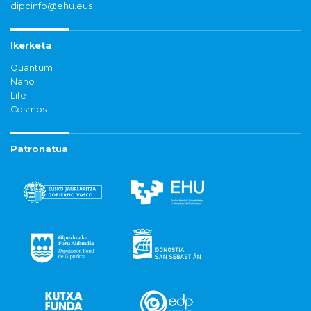
dipcinfo@ehu.eus
Ikerketa
Quantum
Nano
Life
Cosmos
Patronatua