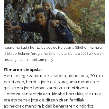
Narayama Bushi-ko - La balada de Narayama (Shôhei Imamura,
1983) pelikularen fotograma Zinema eta Zientzia 2026 zikloaren
testuinguruan. C Toei Company.
Filmaren sinopsia:
Herriko lege zaharraren arabera, adinekoek, 70 urte
betetzean, herritik joan eta Narayama mendiaren
gailurrera joan behar izaten zuten bizitzera.
Heriotza-sententzia errukigabe horrekin, tristurak
eta etsipenak jota gelditzen ziren familiak,
adinekoak mendira bidali beharraren ondorioz.