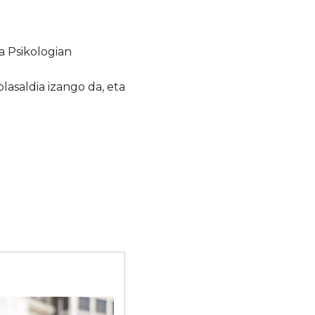
a Psikologian
lasaldia izango da, eta