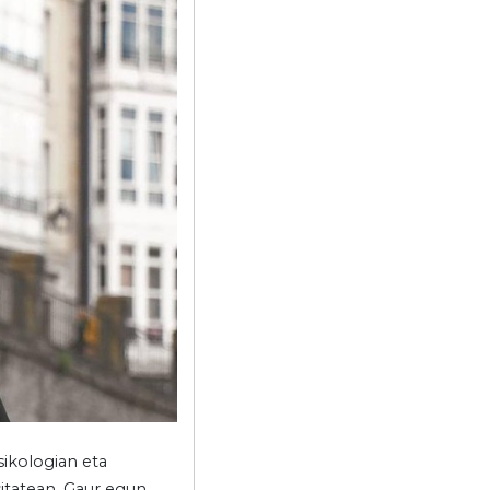
sikologian eta
sitatean. Gaur egun,