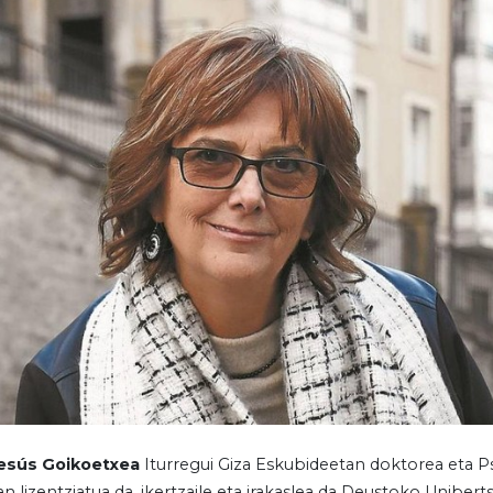
Jesús Goikoetxea
Iturregui Giza Eskubideetan doktorea eta P
n lizentziatua da, ikertzaile eta irakaslea da Deustoko Unibert