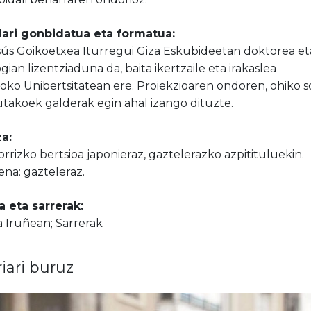
lari gonbidatua eta formatua:
sús Goikoetxea Iturregui Giza Eskubideetan doktorea et
gian lizentziaduna da, baita ikertzaile eta irakaslea
ko Unibertsitatean ere. Proiekzioaren ondoren, ohiko so
utakoek galderak egin ahal izango dituzte.
a:
torrizko bertsioa japonieraz, gaztelerazko azpitituluekin.
na: gazteleraz.
a eta sarrerak:
a Iruñean
;
Sarrerak
riari buruz