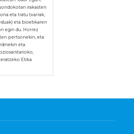
duondokotan irakasten
ona eta tratu txarrak;
duak) eta bioetikaren
an egin du. Horrez
zten pertsonekin, eta
rdinekin eta
ziosanitarioko,
teratzeko Etika