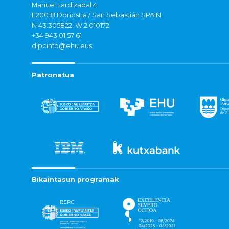
Manuel Lardizabal 4
E20018 Donostia / San Sebastián SPAIN
N 43.305822, W 2.010172
+34 943 01 57 61
dipcinfo@ehu.eus
Patronatua
Bikaintasun programak