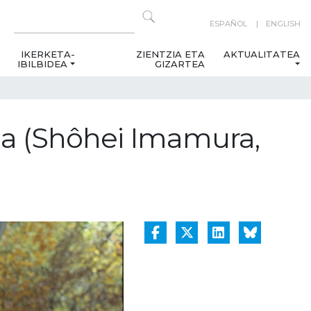
ESPAÑOL
ENGLISH
IKERKETA-
ZIENTZIA ETA
AKTUALITATEA
IBILBIDEA
GIZARTEA
a (Shôhei Imamura,