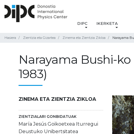
DIPC
IKERKETA
Hasiera
Zientzia eta Gizartea
Zinema eta Zientzia Zikloa
Narayama Bus
Narayama Bushi-ko 
1983)
ZINEMA ETA ZIENTZIA ZIKLOA
ZIENTZIALARI GONBIDATUAK
María Jesús Goikoetxea Iturregui
Deustuko Unibertsitatea