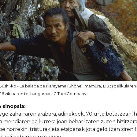
ushi-ko - La balada de Narayama (Shôhei Imamura, 1983) pelikulare
26 zikloaren testuinguruan. C Toei Company.
 sinopsia:
ege zaharraren arabera, adinekoek, 70 urte betetzean, he
 mendiaren gailurrera joan behar izaten zuten bizitzera
e horrekin, tristurak eta etsipenak jota gelditzen ziren 
idali beharraren ondorioz.