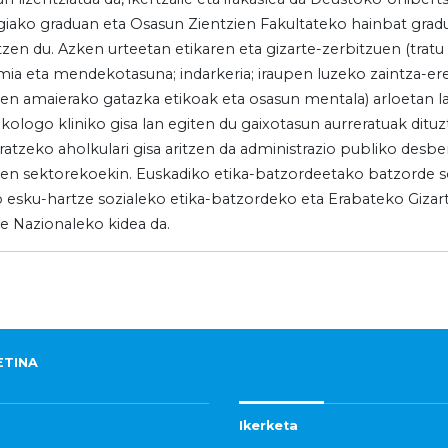
giako graduan eta Osasun Zientzien Fakultateko hainbat gra
tzen du. Azken urteetan etikaren eta gizarte-zerbitzuen (tratu 
ia eta mendekotasuna; indarkeria; iraupen luzeko zaintza-ere
aren amaierako gatazka etikoak eta osasun mentala) arloetan l
ikologo kliniko gisa lan egiten du gaixotasun aurreratuak ditu
ratzeko aholkulari gisa aritzen da administrazio publiko desbe
ren sektorekoekin. Euskadiko etika-batzordeetako batzorde so
o esku-hartze sozialeko etika-batzordeko eta Erabateko Gizar
e Nazionaleko kidea da.
ETINA
Ikerketa