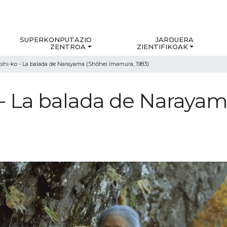
SUPERKONPUTAZIO
JARDUERA
ZENTROA
ZIENTIFIKOAK
hi-ko - La balada de Narayama (Shôhei Imamura, 1983)
- La balada de Narayam