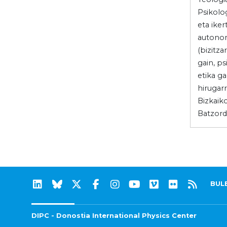
Psikolo
eta iker
autonom
(bizitz
gain, ps
etika ga
hirugar
Bizkaik
Batzord
BUL
DIPC - Donostia International Physics Center