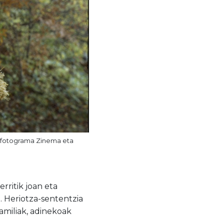
n fotograma Zinema eta
rritik joan eta
. Heriotza-sententzia
familiak, adinekoak