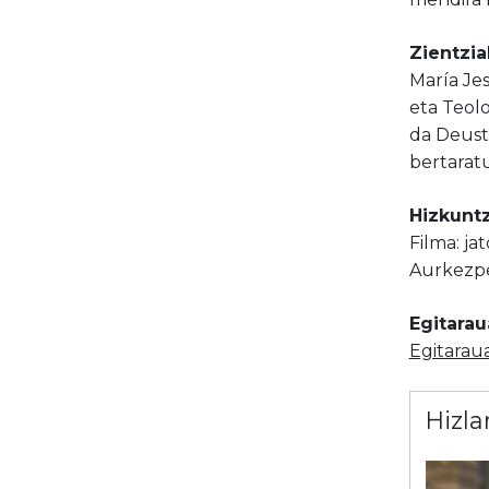
Zientzia
María Je
eta Teolo
da Deusto
bertarat
Hizkuntz
Filma: ja
Aurkezpe
Egitarau
Egitarau
Hizla