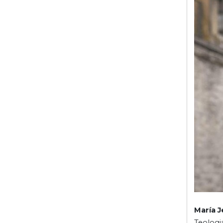
María 
Teologia