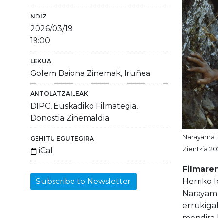
NOIZ
2026/03/19
19:00
LEKUA
Golem Baiona Zinemak, Iruñea
ANTOLATZAILEAK
DIPC, Euskadiko Filmategia,
Donostia Zinemaldia
Narayama B
GEHITU EGUTEGIRA
Zientzia 20
iCal
Filmaren
Herriko l
Subscribe to Newsletter
Narayama
errukigab
mendira b