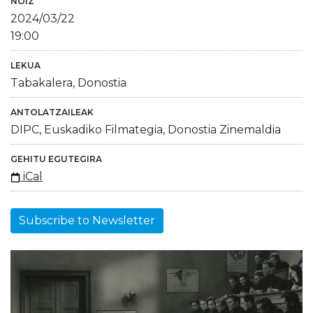
NOIZ
2024/03/22
19:00
LEKUA
Tabakalera, Donostia
ANTOLATZAILEAK
DIPC, Euskadiko Filmategia, Donostia Zinemaldia
GEHITU EGUTEGIRA
iCal
Subscribe to Newsletter