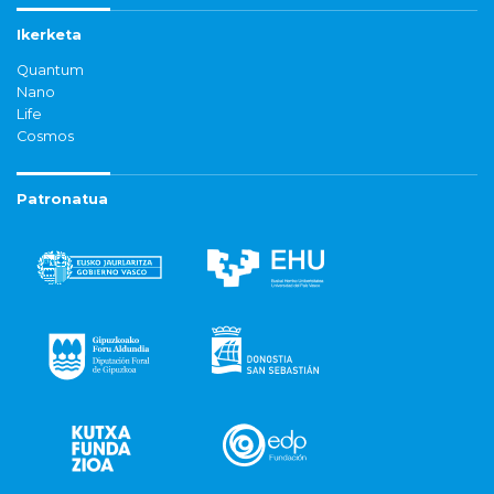
Ikerketa
Quantum
Nano
Life
Cosmos
Patronatua