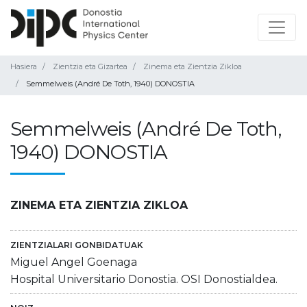
Hasiera
Zientzia eta Gizartea
Zinema eta Zientzia Zikloa
Semmelweis (André De Toth, 1940) DONOSTIA
Semmelweis (André De Toth,
1940) DONOSTIA
ZINEMA ETA ZIENTZIA ZIKLOA
ZIENTZIALARI GONBIDATUAK
Miguel Angel Goenaga
Hospital Universitario Donostia. OSI Donostialdea.