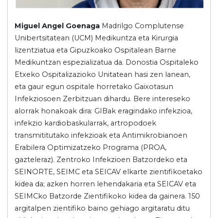
Miguel Angel Goenaga
Madrilgo Complutense
Unibertsitatean (UCM) Medikuntza eta Kirurgia
lizentziatua eta Gipuzkoako Ospitalean Barne
Medikuntzan espezializatua da. Donostia Ospitaleko
Etxeko Ospitalizazioko Unitatean hasi zen lanean,
eta gaur egun ospitale horretako Gaixotasun
Infekziosoen Zerbitzuan dihardu. Bere intereseko
alorrak honakoak dira: GIBak eragindako infekzioa,
infekzio kardiobaskularrak, artropodoek
transmititutako infekzioak eta Antimikrobianoen
Erabilera Optimizatzeko Programa (PROA,
gazteleraz). Zentroko Infekzioen Batzordeko eta
SEINORTE, SEIMC eta SEICAV elkarte zientifikoetako
kidea da; azken horren lehendakaria eta SEICAV eta
SEIMCko Batzorde Zientifikoko kidea da gainera. 150
argitalpen zientifiko baino gehiago argitaratu ditu