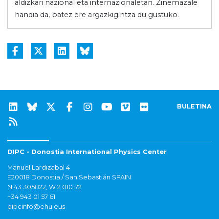
aldizkari nazional eta internazionaletan. Zinemazale
handia da, batez ere argazkigintza du gustuko.
BULETINA
DIPC - Donostia International Physics Center
Manuel Lardizabal 4
E20018 Donostia / San Sebastián SPAIN
N 43.305822, W 2.010172
+34 943 01 57 61
dipcinfo@ehu.eus