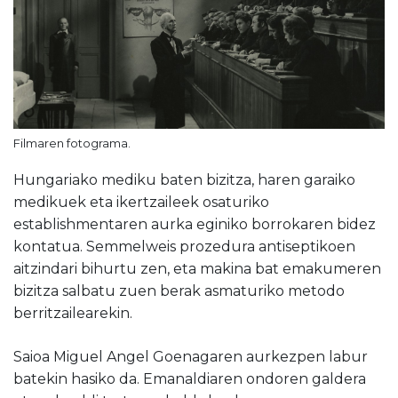
Filmaren fotograma.
Hungariako mediku baten bizitza, haren garaiko
medikuek eta ikertzaileek osaturiko
establishmentaren aurka eginiko borrokaren bidez
kontatua. Semmelweis prozedura antiseptikoen
aitzindari bihurtu zen, eta makina bat emakumeren
bizitza salbatu zuen berak asmaturiko metodo
berritzailearekin.
Saioa Miguel Angel Goenagaren aurkezpen labur
batekin hasiko da. Emanaldiaren ondoren galdera