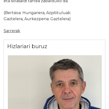
eta solasaldi tartea zabalduko da.
(Bertsioa: Hungariera, Azpitituluak:
Gaztelera, Aurkezpena: Gaztelera)
Sarrerak
Hizlariari buruz