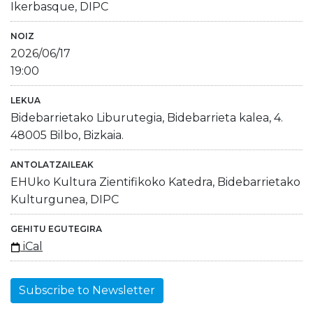
Ikerbasque, DIPC
NOIZ
2026/06/17
19:00
LEKUA
Bidebarrietako Liburutegia, Bidebarrieta kalea, 4.
48005 Bilbo, Bizkaia.
ANTOLATZAILEAK
EHUko Kultura Zientifikoko Katedra, Bidebarrietako
Kulturgunea, DIPC
GEHITU EGUTEGIRA
iCal
Subscribe to Newsletter