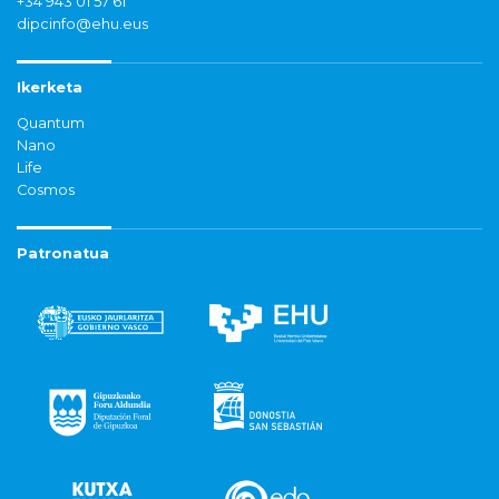
+34 943 01 57 61
dipcinfo@ehu.eus
Ikerketa
Quantum
Nano
Life
Cosmos
Patronatua