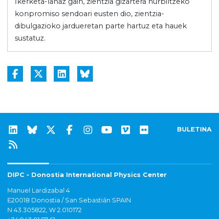
Ikerketa-lanaz gain, zientzia gizartera hurbiltzeko
konpromiso sendoari eusten dio, zientzia-
dibulgazioko jardueretan parte hartuz eta hauek
sustatuz.
BULETINA
DIPC - Donostia International Physics Center
Manuel Lardizabal 4
E20018 Donostia / San Sebastián SPAIN
N 43.305822, W 2.010172