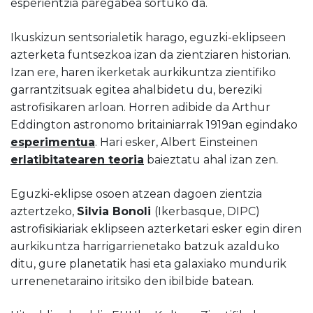
esperientzia paregabea sortuko da.
Ikuskizun sentsorialetik harago, eguzki-eklipseen
azterketa funtsezkoa izan da zientziaren historian.
Izan ere, haren ikerketak aurkikuntza zientifiko
garrantzitsuak egitea ahalbidetu du, bereziki
astrofisikaren arloan. Horren adibide da Arthur
Eddington astronomo britainiarrak 1919an egindako
esperimentua
. Hari esker, Albert Einsteinen
erlatibitatearen teoria
baieztatu ahal izan zen.
Eguzki-eklipse osoen atzean dagoen zientzia
aztertzeko,
Silvia Bonoli
(Ikerbasque, DIPC)
astrofisikiariak eklipseen azterketari esker egin diren
aurkikuntza harrigarrienetako batzuk azalduko
ditu, gure planetatik hasi eta galaxiako mundurik
urrenenetaraino iritsiko den ibilbide batean.