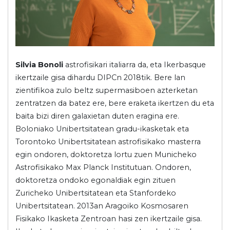
Silvia Bonoli
astrofisikari italiarra da, eta Ikerbasque
ikertzaile gisa dihardu DIPCn 2018tik. Bere lan
zientifikoa zulo beltz supermasiboen azterketan
zentratzen da batez ere, bere eraketa ikertzen du eta
baita bizi diren galaxietan duten eragina ere.
Boloniako Unibertsitatean gradu-ikasketak eta
Torontoko Unibertsitatean astrofisikako masterra
egin ondoren, doktoretza lortu zuen Municheko
Astrofisikako Max Planck Institutuan. Ondoren,
doktoretza ondoko egonaldiak egin zituen
Zuricheko Unibertsitatean eta Stanfordeko
Unibertsitatean. 2013an Aragoiko Kosmosaren
Fisikako Ikasketa Zentroan hasi zen ikertzaile gisa.