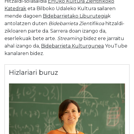
Hitzaldi-solasaldia
EHUko Kultura Zientifikoko
Katedrak
eta Bilboko Udaleko Kultura sailaren
mende dagoen
Bidebarrietako Liburutegia
k
antolatzen duten
Bidebarrieta Zientifikoa
hitzaldi-
zikloaren parte da. Sarrera doan izango da,
eserlekuak bete arte.
Streaming
bidez ere jarraitu
ahal izango da,
Bidebarrieta Kulturgunea
YouTube
kanalaren bidez.
Hizlariari buruz