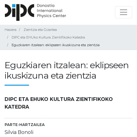
Hasiera
Zientzia eta Gizartea
DIPC eta EHUko Kultura Zientifikoko Katedra
Eguzkiaren itzalean: eklipseen ikuskizuna eta zientzia
Eguzkiaren itzalean: eklipseen
ikuskizuna eta zientzia
DIPC ETA EHUKO KULTURA ZIENTIFIKOKO
KATEDRA
PARTE-HARTZAILEA
Silvia Bonoli