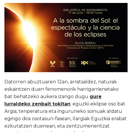
Datorren abuztuaren 12an, arratsaldez, naturak
eskaintzen duen fenomenorik harrigarrienetako
bat behatzeko aukera izango dugu
gure
lurraldeko zenbait tokitan
: eguzki-eklipse oso bat.
Argia, tenperatura eta inguruneko soinuak aldatu
egingo dira osotasun-fasean, Ilargiak Eguzkia erabat
ezkutatzen duenean, eta zentzumenentzat