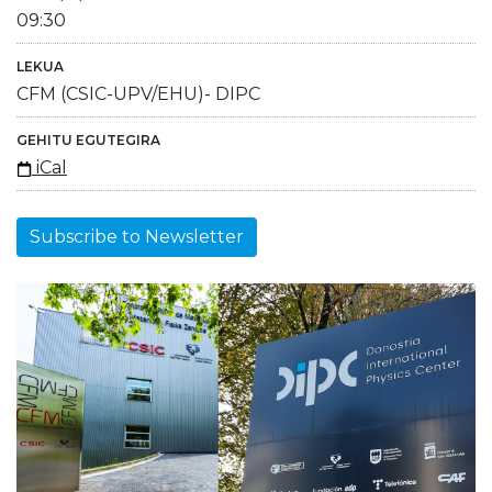
09:30
LEKUA
CFM (CSIC-UPV/EHU)- DIPC
GEHITU EGUTEGIRA
iCal
Subscribe to Newsletter