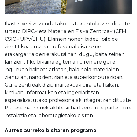
Ikastetxeei zuzendutako bisitak antolatzen dituzte
urtero DIPCk eta Materialen Fisika Zentroak (CFM
CSIC - UPV/EHU). Ekimen honen bidez, ibilbide
zientifikoa aukera profesional gisa zeinen
erakargarria den erakutsi nahi dugu, baita zeinen
lan zientifiko bikaina egiten ari diren ere gure
inguruan hainbat arlotan, hala nola materialen
zientzian, nanozientzian eta superkonputazioan.
Gure zentroak diziplinartekoak dira, eta fisikan,
kimikan, informatikan eta ingeniaritzan
espezializatutako profesionalak integratzen dituzte.
Profesional horiek aktiboki hartzen dute parte gure
instalazio eta laborategietako bisitan.
Aurrez aurreko bisitaren programa