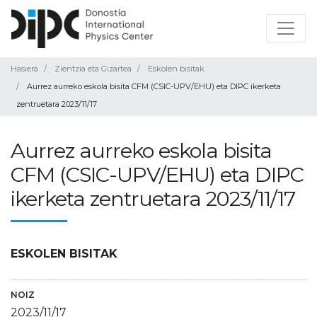
Hasiera
Zientzia eta Gizartea
Eskolen bisitak
Aurrez aurreko eskola bisita CFM (CSIC-UPV/EHU) eta DIPC ikerketa
zentruetara 2023/11/17
Aurrez aurreko eskola bisita
CFM (CSIC-UPV/EHU) eta DIPC
ikerketa zentruetara 2023/11/17
ESKOLEN BISITAK
NOIZ
2023/11/17