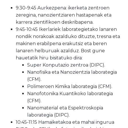
9:30-9:45 Aurkezpena: ikerketa zentroen
zeregina, nanozientziaren hastapenak eta
karrera zientifikoen deskribapena.
9:45-10:45 Ikerlariek laborategietako lanaren
nondik norakoak azalduko dituzte, tresna eta
makinen erabilpena erakutsiz eta beren
lanaren helburuak azalduz. Bost gune
hauetatik hiru bisitatuko dira:
Super Konputazio zentroa (DIPC).
Nanofisika eta Nanozientzia laborategia
(CFM).
Polimeroen Kimika laborategia (CFM).
Nanofotonika Kuantikoko laborategia
(CFM).
Nanomaterial eta Espektroskopia
laborategia (DIPC).
10:45-11:15 Hamaiketakoa eta mahai ingurua