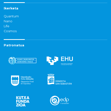
Ikerketa
Quantum
Nano
Life
Cosmos
Patronatua