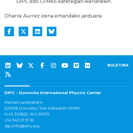
DIPC edo CFMko kafetegian ikerlariekin.
Oharra: Aurrez izena emandako jarduera.
BULETINA
DIPC - Donostia International Physics Center
Manuel Lardizabal 4
E20018 Donostia / San Sebastián SPAIN
N 43.305822, W 2.010172
+34 943 01 57 61
dipcinfo@ehu.eus