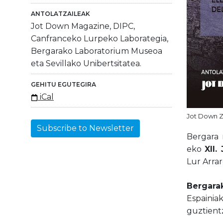
ANTOLATZAILEAK
Jot Down Magazine, DIPC,
Canfranceko Lurpeko Laborategia,
Bergarako Laboratorium Museoa
eta Sevillako Unibertsitatea.
GEHITU EGUTEGIRA
iCal
Jot Down Z
Subscribe to Newsletter
Bergara 
eko
XII.
Lur Arrar
Bergara
Espainia
guztientz