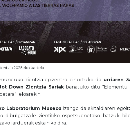
ientzia 2025eko kartela
munduko zientzia-epizentro bihurtuko da
urriaren 
 Jot Down Zientzia Sariak
banatuko ditu “Elementu K
oetara” leloarekin.
ko Laboratorium Museoa
izango da ekitaldiaren egoit
ko dibulgatzaile zientifiko ospetsuenetako batzuk bil
ako jarduerak eskainiko dira.