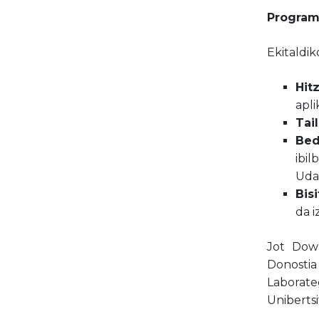
Program
Ekitaldi
Hit
apli
Tai
Bed
ibi
Udal
Bis
da i
Jot Down
Donosti
Labora
Unibertsi