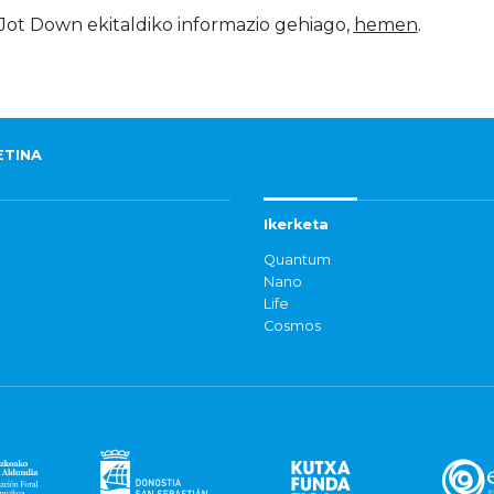
 Jot Down ekitaldiko informazio gehiago,
hemen
.
ETINA
Ikerketa
Quantum
Nano
Life
Cosmos