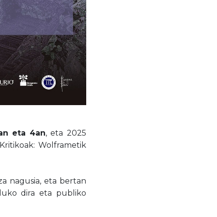
3an eta 4an
, eta 2025
ritikoak: Wolframetik
za nagusia, eta bertan
duko dira eta publiko