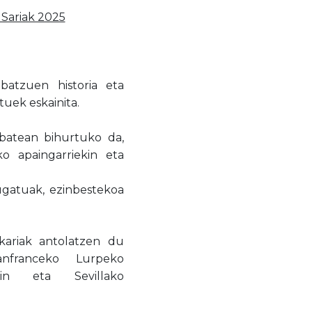
Sariak 2025
batzuen historia eta
tuek eskainita.
o batean bihurtuko da,
ko apaingarriekin eta
ugatuak, ezinbestekoa
kariak antolatzen du
anfranceko Lurpeko
kin eta Sevillako