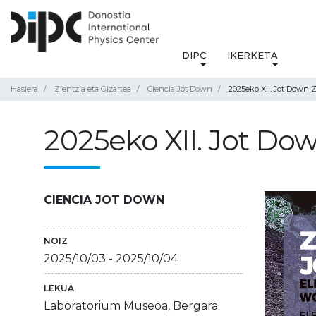
DIPC
IKERKETA
Hasiera
Zientzia eta Gizartea
Ciencia Jot Down
2025eko XII. Jot Down Z
2025eko XII. Jot Dow
CIENCIA JOT DOWN
NOIZ
2025/10/03
-
2025/10/04
LEKUA
Laboratorium Museoa, Bergara