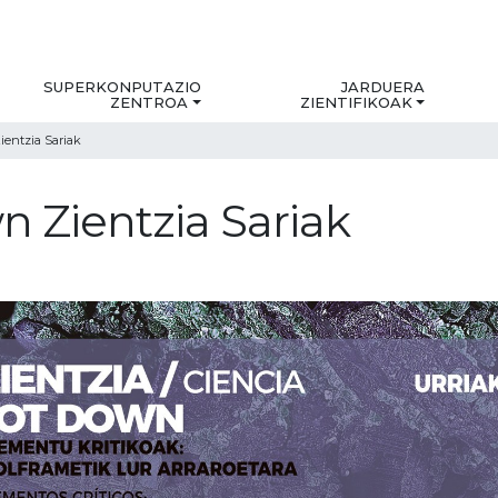
SUPERKONPUTAZIO
JARDUERA
ZENTROA
ZIENTIFIKOAK
ientzia Sariak
n Zientzia Sariak