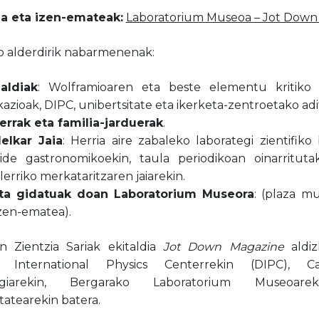
a eta izen-emateak:
Laboratorium Museoa – Jot Down 
ko alderdirik nabarmenenak:
zaldiak
: Wolframioaren eta beste elementu kritiko 
kazioak, DIPC, unibertsitate eta ikerketa-zentroetako adi
lerrak eta familia-jarduerak
.
elkar Jaia
: Herria aire zabaleko laborategi zientifik
lbide gastronomikoekin, taula periodikoan oinarrituta
erriko merkataritzaren jaiarekin.
ita gidatuak doan Laboratorium Museora
: (plaza m
zen-ematea).
 Zientzia Sariak ekitaldia
Jot Down Magazine
aldiz
a International Physics Centerrekin (DIPC), C
tegiarekin, Bergarako Laboratorium Museoare
tatearekin batera.