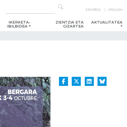
ESPAÑOL
ENGLISH
IKERKETA-
ZIENTZIA ETA
AKTUALITATEA
IBILBIDEA
GIZARTEA