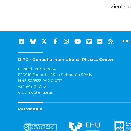
Zientzia
BUL
DIPC - Donostia International Physics Center
Manuel Lardizabal 4
E20018 Donostia / San Sebastián SPAIN
N 43.305822, W 2.010172
+34 943 01 57 61
dipcinfo@ehu.eus
Patronatua