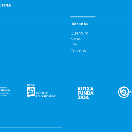
ETINA
Ikerketa
Quantum
Nano
Life
Cosmos