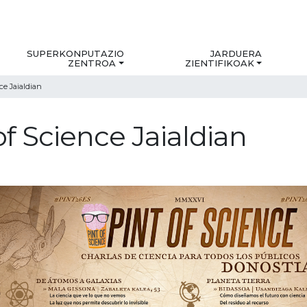
SUPERKONPUTAZIO
JARDUERA
ZENTROA
ZIENTIFIKOAK
ce Jaialdian
of Science Jaialdian