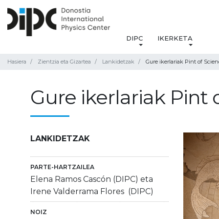
DIPC
IKERKETA
Hasiera
Zientzia eta Gizartea
Lankidetzak
Gure ikerlariak Pint of Scien
Gure ikerlariak Pint 
LANKIDETZAK
PARTE-HARTZAILEA
Elena Ramos Cascón (DIPC) eta
Irene Valderrama Flores (DIPC)
NOIZ