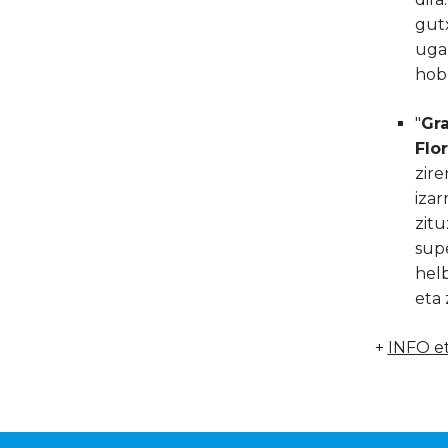
gutx
uga
hobe
"
Gra
Flo
zire
izar
zitu
supe
hel
eta 
+
INFO et