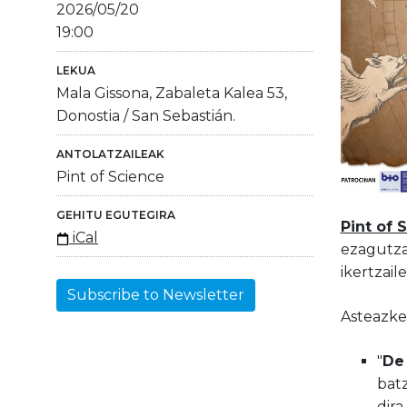
2026/05/20
19:00
LEKUA
Mala Gissona, Zabaleta Kalea 53,
Donostia / San Sebastián.
ANTOLATZAILEAK
Pint of Science
GEHITU EGUTEGIRA
Pint of 
iCal
ezagutza
ikertzail
Subscribe to Newsletter
Asteazke
"
De 
batz
dira