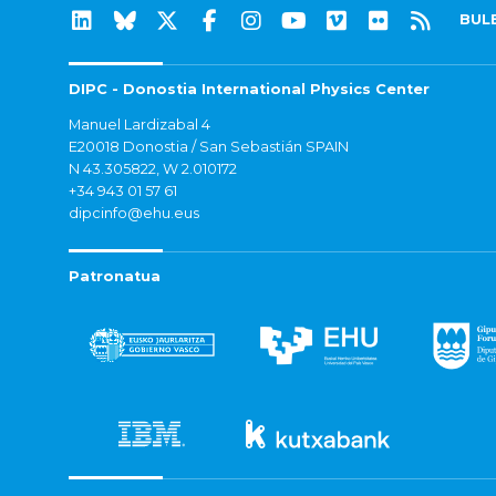
BUL
DIPC - Donostia International Physics Center
Manuel Lardizabal 4
E20018 Donostia / San Sebastián SPAIN
N 43.305822, W 2.010172
+34 943 01 57 61
dipcinfo@ehu.eus
Patronatua