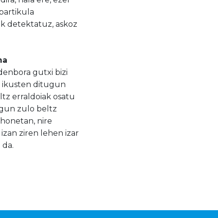
partikula
k detektatuz, askoz
ma
denbora gutxi bizi
n ikusten ditugun
ltz erraldoiak osatu
ugun zulo beltz
 honetan, nire
an ziren lehen izar
 da.