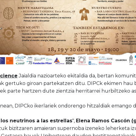
Science
Jaialdia nazioarteko ekitaldia da, bertan komunit
k gertuko giroan partekatzen ditu. DIPCk ekimen hau 
eek parte hartzen dute zientzia herritarrei hurbiltzeko 
nean, DIPCko ikerlariek ondorengo hitzaldiak emango d
los neutrinos a las estrellas
",
Elena Ramos Cascón (g
uk bizitzaren amaieran supernoba izeneko leherketa izu
. Gertaera hauek Unibertsoan dauden bortitzenetakoak di