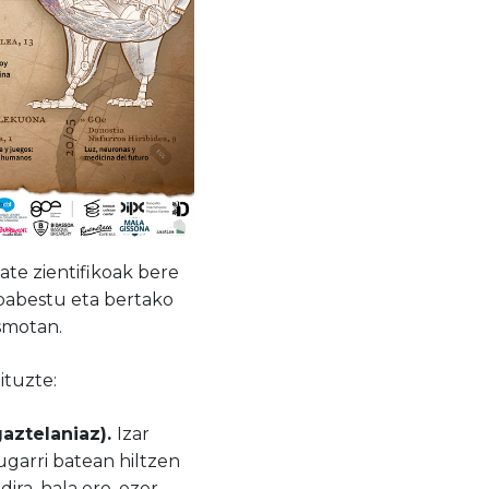
ate zientifikoak bere
babestu eta bertako
asmotan.
ituzte:
aztelaniaz).
Izar
garri batean hiltzen
ra, hala ere, ezer