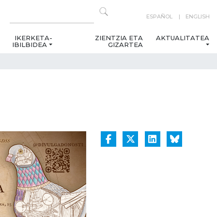
ESPAÑOL
ENGLISH
IKERKETA-
ZIENTZIA ETA
AKTUALITATEA
IBILBIDEA
GIZARTEA