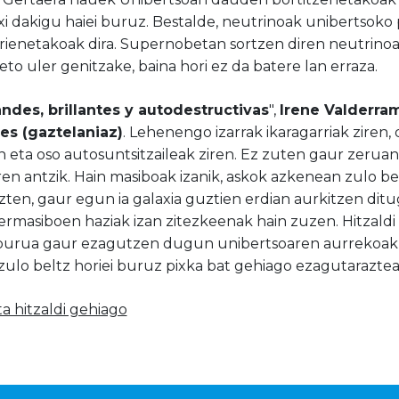
i dakigu haiei buruz. Bestalde, neutrinoak unibertsoko 
rienetakoak dira. Supernobetan sortzen diren neutrinoa
to uler genitzake, baina hori ez da batere lan erraza.
ndes, brillantes y autodestructivas
",
Irene Valderra
res (gaztelaniaz)
. Lehenengo izarrak ikaragarriak ziren, 
n eta oso autosuntsitzaileak ziren. Ez zuten gaur zerua
ren antzik. Hain masiboak izanik, askok azkenean zulo be
zten, gaur egun ia galaxia guztien erdian aurkitzen dit
rmasiboen haziak izan zitezkeenak hain zuzen. Hitzaldi
burua gaur ezagutzen dugun unibertsoaren aurrekoak iz
zulo beltz horiei buruz pixka bat gehiago ezagutaraztea
a hitzaldi gehiago