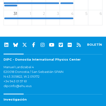
0
0
31
1
2
3
4
5
6
0
BOLETÍN
DIPC - Donostia International Physics Center
Manuel Lardizabal 4
E20018 Donostia / San Sebastián SPAIN
N 43.305822, W 2.010172
+34 943 01 57 61
dipcinfo@ehu.eus
Investigación