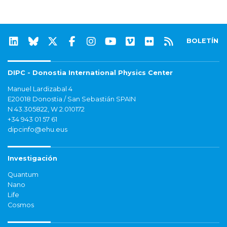
BOLETÍN
DIPC - Donostia International Physics Center
Manuel Lardizabal 4
E20018 Donostia / San Sebastián SPAIN
N 43.305822, W 2.010172
+34 943 01 57 61
dipcinfo@ehu.eus
Investigación
Quantum
Nano
Life
Cosmos