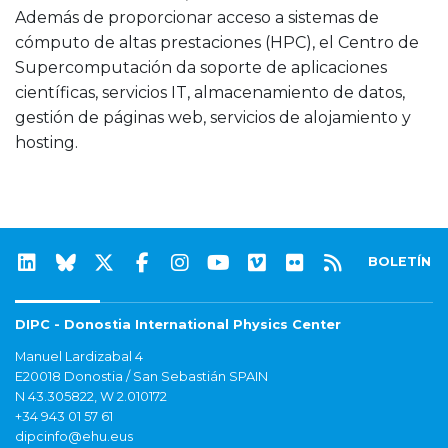
Además de proporcionar acceso a sistemas de
cómputo de altas prestaciones (HPC), el Centro de
Supercomputación da soporte de aplicaciones
científicas, servicios IT, almacenamiento de datos,
gestión de páginas web, servicios de alojamiento y
hosting.
BOLETÍN
DIPC - Donostia International Physics Center
Manuel Lardizabal 4
E20018 Donostia / San Sebastián SPAIN
N 43.305822, W 2.010172
+34 943 01 57 61
dipcinfo@ehu.eus