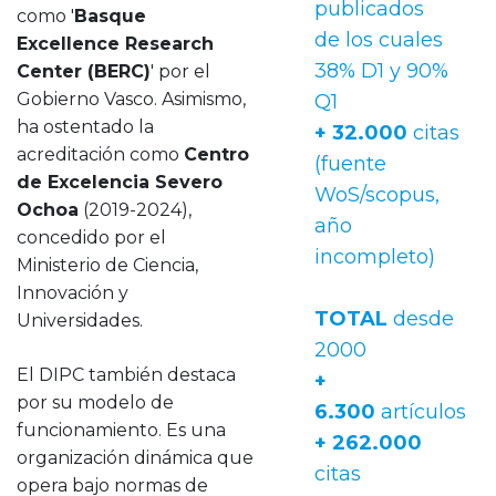
publicados
como '
Basque
de los cuales
Excellence Research
38% D1 y 90%
Center (BERC)
' por el
Gobierno Vasco. Asimismo,
Q1
ha ostentado la
+ 32.000
citas
acreditación como
Centro
(fuente
de Excelencia Severo
WoS/scopus,
Ochoa
(2019-2024),
año
concedido por el
incompleto)
Ministerio de Ciencia,
Innovación y
TOTAL
desde
Universidades.
2000
El DIPC también destaca
+
por su modelo de
6.300
artículos
funcionamiento. Es una
+ 262.000
organización dinámica que
citas
opera bajo normas de