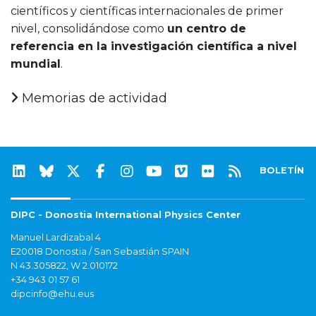
científicos y científicas internacionales de primer
nivel, consolidándose como
un centro de
referencia en la investigación científica a nivel
mundial
.
Memorias de actividad
BOLETÍN
DIPC - Donostia International Physics Center
Manuel Lardizabal 4
E20018 Donostia / San Sebastián SPAIN
N 43.305822, W 2.010172
+34 943 01 57 61
dipcinfo@ehu.eus