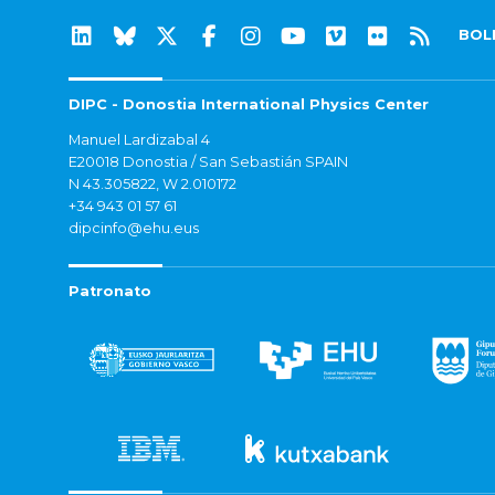
BOL
DIPC - Donostia International Physics Center
Manuel Lardizabal 4
E20018 Donostia / San Sebastián SPAIN
N 43.305822, W 2.010172
+34 943 01 57 61
dipcinfo@ehu.eus
Patronato