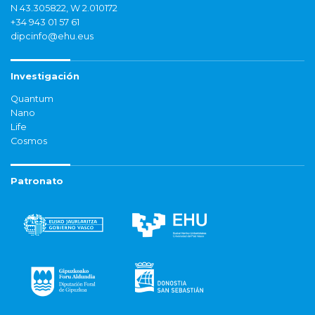
N 43.305822, W 2.010172
+34 943 01 57 61
dipcinfo@ehu.eus
Investigación
Quantum
Nano
Life
Cosmos
Patronato