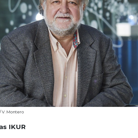
/ V. Montero
cas IKUR