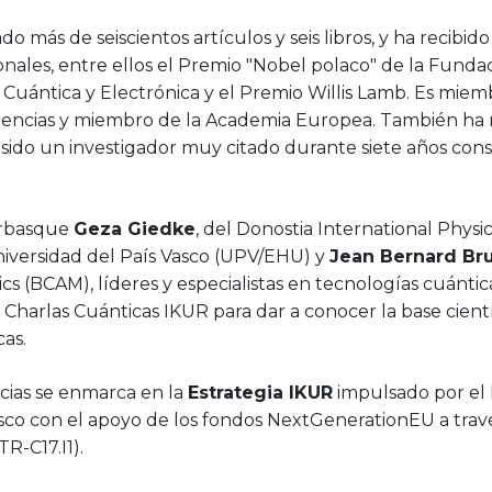
o más de seiscientos artículos y seis libros, y ha recib
onales, entre ellos el Premio "Nobel polaco" de la Fundacj
Cuántica y Electrónica y el Premio Willis Lamb. Es miemb
encias y miembro de la Academia Europea. También ha r
sido un investigador muy citado durante siete años cons
erbasque
Geza Giedke
, del Donostia International Physi
Universidad del País Vasco (UPV/EHU) y
Jean Bernard Br
s (BCAM), líderes y especialistas en tecnologías cuántica
e Charlas Cuánticas IKUR para dar a conocer la base cientí
cas.
ncias se enmarca en la
Estrategia IKUR
impulsado por el
sco con el apoyo de los fondos NextGenerationEU a travé
R-C17.I1).