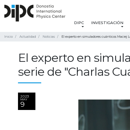
DIPC
INVESTIGACIÓN
Inicio
Actualidad
Noticias
El experto en simuladores cuánticos Maciej 
El experto en simul
serie de "Charlas Cu
2023
MAY
9