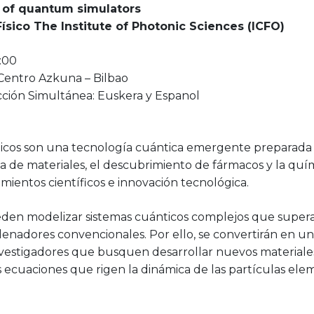
of quantum simulators
ísico The Institute of Photonic Sciences (ICFO)
:00
 Centro Azkuna – Bilbao
ucción Simultánea: Euskera y Espanol
icos son una tecnología cuántica emergente preparada 
a de materiales, el descubrimiento de fármacos y la quí
ientos científicos e innovación tecnológica.
eden modelizar sistemas cuánticos complejos que super
denadores convencionales. Por ello, se convertirán en u
investigadores que busquen desarrollar nuevos materiales
s ecuaciones que rigen la dinámica de las partículas ele