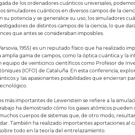
legada de los ordenadores cuánticos universales, podemo
a los simuladores cuánticos en diversos campos de la cienci
u potencia y se generalice su uso, los simuladores cuá
estigadores de distintos campos de la ciencia, lo que dar
nces que antes se consideraban imposibles.
Varsovia, 1955) es un reputado físico que ha realizado im
 amplia gama de campos, como la óptica cuántica y la in
 equipo de veinticinco científicos como Profesor de Inv
otòniques (ICFO) de Cataluña. En esta conferencia, explo
nticos y las apasionantes posibilidades que encierran par
tecnológico.
es más importantes de Lewenstein se refiere a la simulac
trabajo ha demostrado cómo los gases atómicos pueden uti
muchos cuerpos de sistemas que, de otro modo, resultarí
dar. También ha realizado importantes aportaciones al 
sobre todo en la teoría del entrelazamiento.