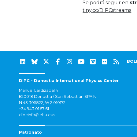
Se podrá seguir en
st
tiny.cc/DIPCstreams
BOL
DIPC - Donostia International Physics Center
Manuel Lardizabal 4
E20018 Donostia / San Sebastián SPAIN
N 43.305822, W 2.010172
+34 943 01 57 61
dipcinfo@ehu.eus
Patronato