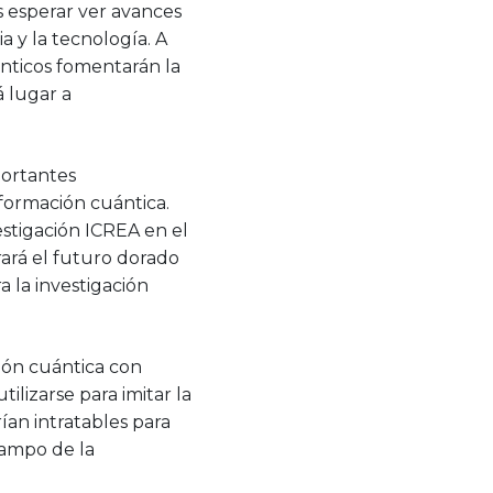
s esperar ver avances
a y la tecnología. A
nticos fomentarán la
á lugar a
portantes
formación cuántica.
estigación ICREA en el
rará el futuro dorado
a la investigación
ión cuántica con
lizarse para imitar la
an intratables para
campo de la