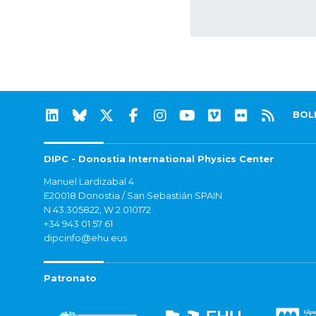
BOL
DIPC - Donostia International Physics Center
Manuel Lardizabal 4
E20018 Donostia / San Sebastián SPAIN
N 43.305822, W 2.010172
+34 943 01 57 61
dipcinfo@ehu.eus
Patronato