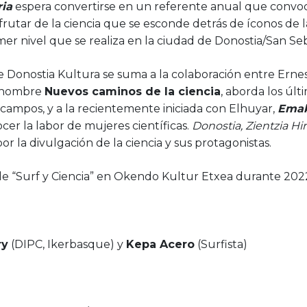
ria
espera convertirse en un referente anual que convoca
isfrutar de la ciencia que se esconde detrás de íconos de 
imer nivel que se realiza en la ciudad de Donostia/San Seb
de Donostia Kultura se suma a la colaboración entre Erne
l nombre
Nuevos caminos de la ciencia
, aborda los úl
s campos, y a la recientemente iniciada con Elhuyar,
Emak
ocer la labor de mujeres científicas.
Donostia, Zientzia Hir
or la divulgación de la ciencia y sus protagonistas.
e “Surf y Ciencia” en Okendo Kultur Etxea durante 202
ry
(DIPC, Ikerbasque) y
Kepa Acero
(Surfista)