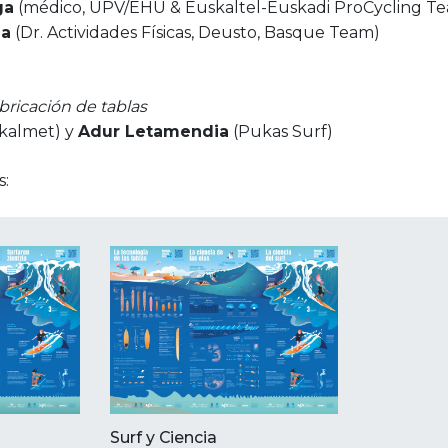
ga
(médico, UPV/EHU & Euskaltel-Euskadi ProCycling T
na
(Dr. Actividades Físicas, Deusto, Basque Team)
abricación de tablas
kalmet) y
Adur Letamendia
(Pukas Surf)
s:
Surf y Ciencia