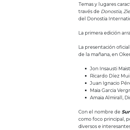
Temas y lugares caract
través de
Donostia, Zie
del Donostia Internati
La primera edición arr
La presentación oficia
de la mañana, en Oken
Jon Insausti Mai
Ricardo Díez Muiñ
Juan Ignacio Pére
Maia Garcia Vergn
Amaia Almirall, 
Con el nombre de
Sur
como foco principal, p
diversos e interesante