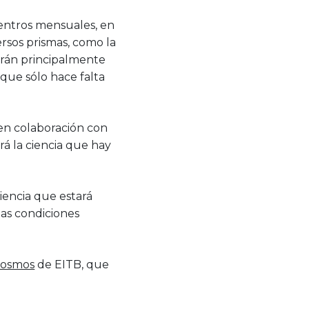
uentros mensuales, en
ersos prismas, como la
 serán principalmente
o que sólo hace falta
en colaboración con
ará la ciencia que hay
ciencia que estará
 las condiciones
Kosmos
de EITB, que