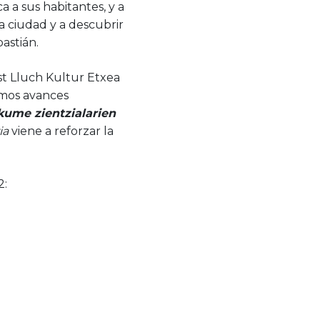
 a sus habitantes, y a
la ciudad y a descubrir
astián.
st Lluch Kultur Etxea
timos avances
ume zientzialarien
ia
viene a reforzar la
2: