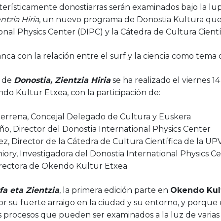
erísticamente donostiarras serán examinados bajo la lupa
ntzia Hiria
, un nuevo programa de Donostia Kultura que
onal Physics Center (DIPC) y la Cátedra de Cultura Cient
anca con la relación entre el surf y la ciencia como tema 
l de
Donostia, Zientzia Hiria
se ha realizado el viernes 14
do Kultur Etxea, con la participación de:
sterrena, Concejal Delegado de Cultura y Euskera
o, Director del Donostia International Physics Center
z, Director de la Cátedra de Cultura Científica de la U
iory, Investigadora del Donostia International Physics C
Directora de Okendo Kultur Etxea
fa eta Zientzia
, la primera edición parte en
Okendo Kul
or su fuerte arraigo en la ciudad y su entorno, y porque 
s procesos que pueden ser examinados a la luz de varias di