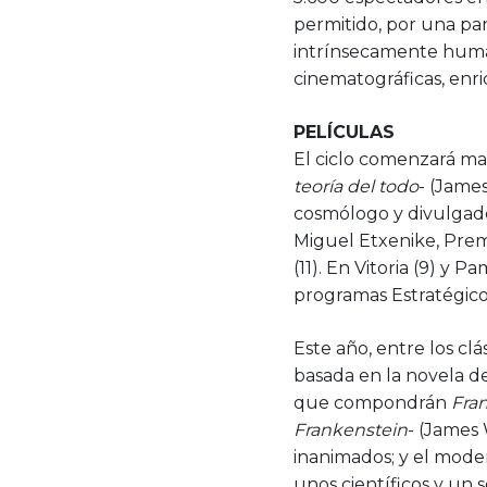
permitido, por una par
intrínsecamente humana
cinematográficas, enri
PELÍCULAS
El ciclo comenzará m
teoría del todo
- (James
cosmólogo y divulgad
Miguel Etxenike, Premi
(11). En Vitoria (9) y 
programas Estratégico
Este año, entre los cl
basada en la novela de
que compondrán
Fran
Frankenstein
- (James 
inanimados; y el mode
unos científicos y un s