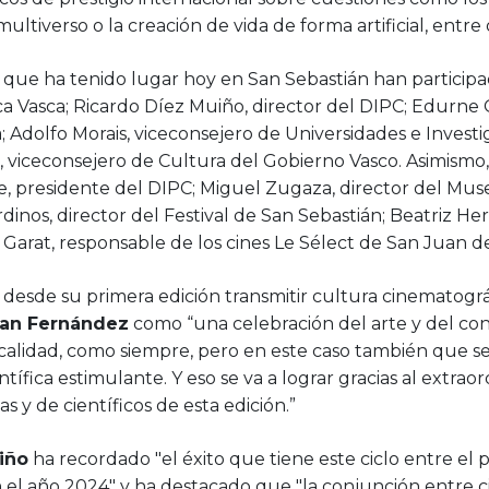
multiverso o la creación de vida de forma artificial, entre 
 que ha tenido lugar hoy en San Sebastián han partici
ca Vasca; Ricardo Díez Muiño, director del DIPC; Edurne
 Adolfo Morais, viceconsejero de Universidades e Invest
, viceconsejero de Cultura del Gobierno Vasco. Asimismo, 
, presidente del DIPC; Miguel Zugaza, director del Muse
dinos, director del Festival de San Sebastián; Beatriz Her
Garat, responsable de los cines Le Sélect de San Juan d
 desde su primera edición transmitir cultura cinematográfi
an Fernández
como “una celebración del arte y del co
 calidad, como siempre, pero en este caso también que s
tífica estimulante. Y eso se va a lograr gracias al extraor
as y de científicos de esta edición.”
iño
ha recordado "el éxito que tiene este ciclo entre el 
 el año 2024" y ha destacado que "la conjunción entre ci