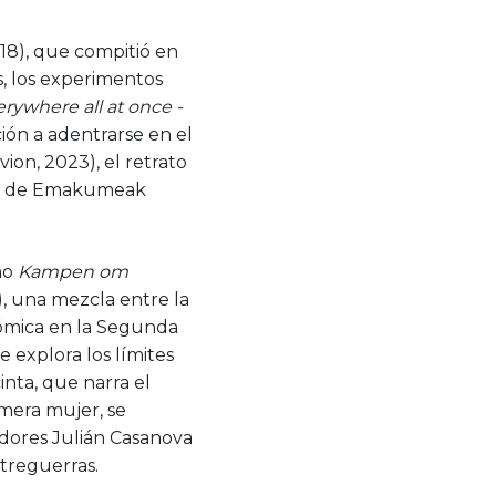
018), que compitió en
s, los experimentos
rywhere all at once -
ción a adentrarse en el
vion, 2023), el retrato
rco de Emakumeak
mo
Kampen om
8), una mezcla entre la
atómica en la Segunda
e explora los límites
inta, que narra el
imera mujer, se
iadores Julián Casanova
treguerras.