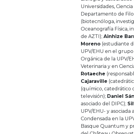
Universidades, Ciencia
Departamento de Filos
(biotecnóloga, invest
Oceanografía Física, 
de AZTI);
Ainhize Bar
Moreno
(estudiante d
UPV/EHU en el grupo
Orgánica de la UPV/EH
Veterinaria y en Cienci
Rotaeche
(responsabl
Cajaraville
(catedrátic
(químico, catedrático
televisión);
Daniel Sá
asociado del DIPC);
Si
UPV/EHU- y asociada a
Condensada en la UPV
Basque Quantum y pro
del Château Observato