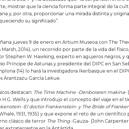
te, mostrar que la ciencia forma parte integral de la cult
 y, por otra, proporcionar una mirada distinta y original
queciendo su significado”.
añana jueves 9 de enero en Artium Museoa con The Theo
 Marsh, 2014), un recorrido por parte de la vida del físico, 
or Stephen W. Hawking, experto en agujeros negros, y 
o Príncipe de Asturias y presidente del DIPC en San Seba
Pamplona (14) lo hará la investigadora Ikerbasque en el DIP
s Arantzazu García Lekue.
ásicos destacan:
The Time Machine -Denboraren makina
-
 H.G. Wells y que introdujo el concepto del viaje en el t
kenstein -El doctor Frankenstein- y The Bride of Franken
Whale, 1931, 1935) y que expone el reto de un científico 
rno clásico de terror
The Thing
-Gauza- (John Carpenter, 
er extraterrestre en la Antártida.