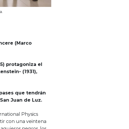
a.
incere (Marco
5) protagoniza el
enstein- (1931),
s pases que tendrán
 San Juan de Luz.
rnational Physics
atir con una veintena
 agujeros negros, los