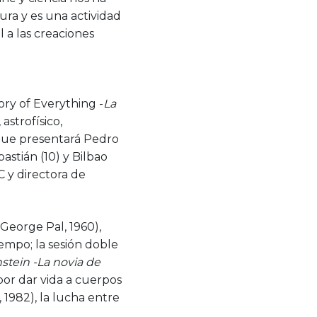
ura y es una actividad
 a las creaciones
ry of Everything -
La
astrofísico,
que presentará Pedro
stián (10) y Bilbao
C y directora de
 (George Pal, 1960),
iempo; la sesión doble
stein -La novia de
por dar vida a cuerpos
1982), la lucha entre