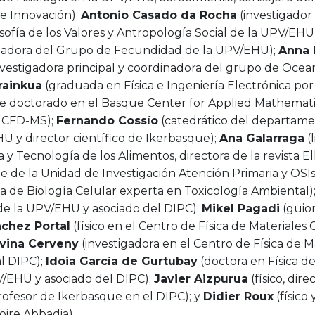
 e Innovación);
Antonio Casado da Rocha
(investigado
ofía de los Valores y Antropología Social de la UPV/EHU
igadora del Grupo de Fecundidad de la UPV/EHU);
Anna 
investigadora principal y coordinadora del grupo de Oce
rainkua
(graduada en Física e Ingeniería Electrónica po
e doctorado en el Basque Center for Applied Mathemati
 CFD-MS);
Fernando Cossío
(catedrático del departam
U y director científico de Ikerbasque);
Ana Galarraga
(
a y Tecnología de los Alimentos, directora de la revista E
e de la Unidad de Investigación Atención Primaria y OSI
a de Biología Celular experta en Toxicología Ambiental)
 de la UPV/EHU y asociado del DIPC);
Mikel Pagadi
(guio
nchez Portal
(físico en el Centro de Física de Materiale
lvina Cerveny
(investigadora en el Centro de Física de M
l DIPC);
Idoia García de Gurtubay
(doctora en Física de
/EHU y asociado del DIPC);
Javier Aizpurua
(físico, dire
fesor de Ikerbasque en el DIPC); y
Didier Roux
(físico
ire Abbadia).