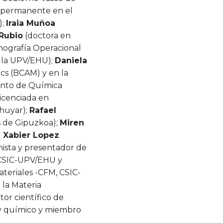
r permanente en el
);
Iraia Muñoa
Rubio
(doctora en
anografía Operacional
r la UPV/EHU);
Daniela
cs (BCAM) y en la
ento de Química
licenciada en
lhuyar);
Rafael
s de Gipuzkoa);
Miren
;
Xabier Lopez
nista y presentador de
s CSIC-UPV/EHU y
ateriales -CFM, CSIC-
 la Materia
ctor científico de
 y químico y miembro