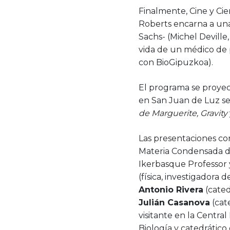
Finalmente, Cine y Ci
Roberts encarna a una
Sachs- (Michel Deville
vida de un médico de 
con BioGipuzkoa).
El programa se proyec
en San Juan de Luz se
de Marguerite, Gravity
Las presentaciones co
Materia Condensada d
Ikerbasque Professor 
(física, investigadora
Antonio Rivera
(cated
Julián Casanova
(cat
visitante en la Centra
Biología y catedrátic