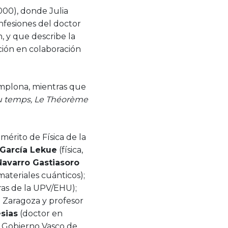
00), donde Julia
nfesiones del doctor
n, y que describe la
ción en colaboración
amplona, mientras que
du temps, Le Théorème
mérito de Física de la
 García Lekue
(física,
Navarro Gastiasoro
materiales cuánticos);
ras de la UPV/EHU);
 Zaragoza y profesor
esias
(doctor en
l Gobierno Vasco de