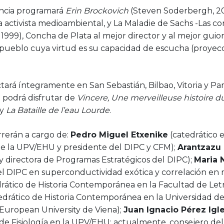
encia programará
Erin Brockovich
(Steven Soderbergh, 20
 activista medioambiental, y La Maladie de Sachs -Las co
, 1999), Concha de Plata al mejor director y al mejor guio
pueblo cuya virtud es su capacidad de escucha (proyec
tará íntegramente en San Sebastián, Bilbao, Vitoria y P
 podrá disfrutar de
Vincere, Une merveilleuse histoire 
y
La Bataille de l’eau Lourde
.
rrerán a cargo de:
Pedro Miguel Etxenike
(catedrático e
e la UPV/EHU y presidente del DIPC y CFM);
Arantzazu
y directora de Programas Estratégicos del DIPC);
Maria 
 del DIPC en superconductividad exótica y correlación en 
rático de Historia Contemporánea en la Facultad de Let
edrático de Historia Contemporánea en la Universidad de
l European University de Viena);
Juan Ignacio Pérez Igl
o de Fisiología en la UPV/EHU; actualmente, consejero de