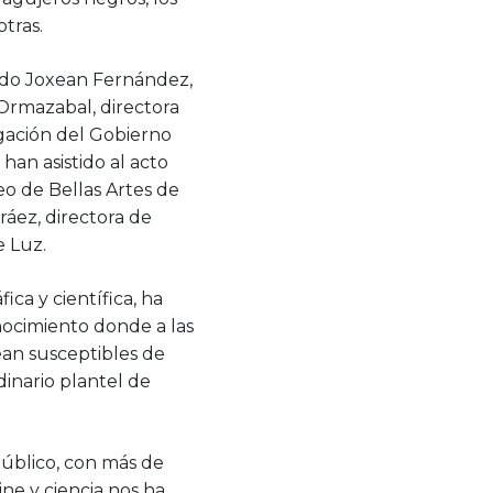
otras.
pado Joxean Fernández,
 Ormazabal, directora
igación del Gobierno
han asistido al acto
o de Bellas Artes de
ráez, directora de
e Luz.
ca y científica, ha
nocimiento donde a las
ean susceptibles de
dinario plantel de
público, con más de
ne y ciencia nos ha