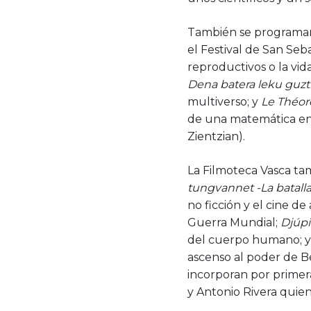
También se programar
el Festival de San Se
reproductivos o la vid
Dena batera leku guzt
multiverso; y
Le Théor
de una matemática en
Zientzian).
La Filmoteca Vasca t
tungvannet -La batall
no ficción y el cine d
Guerra Mundial;
Djúp
del cuerpo humano; y V
ascenso al poder de Ben
incorporan por primera 
y Antonio Rivera quie