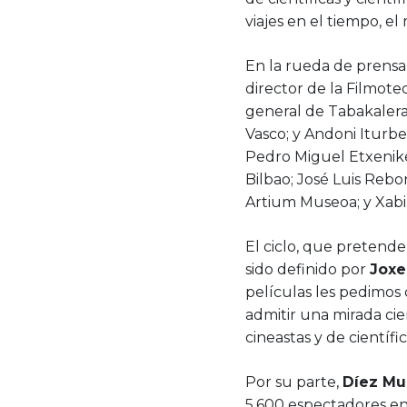
viajes en el tiempo, el 
En la rueda de prensa
director de la Filmote
general de Tabakalera;
Vasco; y Andoni Iturbe
Pedro Miguel Etxenike
Bilbao; José Luis Rebor
Artium Museoa; y Xabi 
El ciclo, que pretende
sido definido por
Joxe
películas les pedimos
admitir una mirada cien
cineastas y de científic
Por su parte,
Díez Mu
5.600 espectadores en