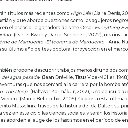
án títulos más recientes como
High Life
(Claire Denis, 2
bastián y que aborda cuestiones como los agujeros negro
a en el espacio; la ganadora de siete Oscar
Everything Eve
ietan
- (Daniel Kwan y Daniel Scheinert, 2022), una invita
ème de Marguerite -El teorema de Marguerite
- (Anna Na
 su último año de tesis doctoral (proyección en el ma
ambién propone descubrir trabajos menos difundidos co
a del agua pesada
- (Jean Dréville, Titus Vibe-Müller, 194
e aventuras que nos acercará a la carrera por la bomba 
iò -The Deep
- (Baltasar Kormákur, 2012), una película qu
incere (Marco Bellocchio, 2009). Gracias a esta última c
ito Mussolini a través de la historia de Ida Dalser, su pr
vez en este ciclo las ciencias sociales, y serán los histor
nes aborden el auge de los fascismos en el período de en