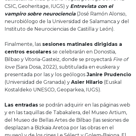
CSIC, Geoheritage, IUGS) y
Entrevista con el
vampiro sobre neurociencia
(José Ramón Alonso,
neurobiólogo de la Universidad de Salamanca y del
Instituto de Neurociencias de Castilla y León).
Finalmente, las
sesiones matinales dirigidas a
centros escolares
se celebrarán en Donostia,
Bilbao y Vitoria-Gasteiz, donde se proyectará
Fire of
love
(Sara Dosa, 2022), subtitulada en euskera y
presentada por las y los geólogos
Janire Prudencio
(Universidad de Granada) y
Asier Hilario
(Euskal
Kostaldeko UNESCO, Geoparkea, IUGS).
Las entradas
se podrán adquirir en las páginas web
y en las taquillas de Tabakalera, del Museo Artium,
del Museo de Bellas Artes de Bilbao (las sesiones de
desplazan a Bizkaia Aretoa por las obras en el
museo) y de los cines Le Sélect y Golem-Baiona. El