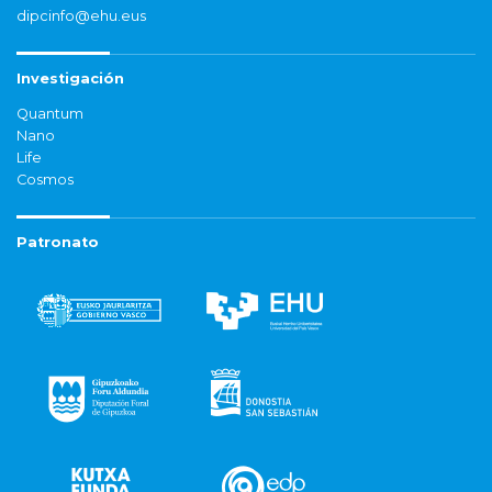
dipcinfo@ehu.eus
Investigación
Quantum
Nano
Life
Cosmos
Patronato