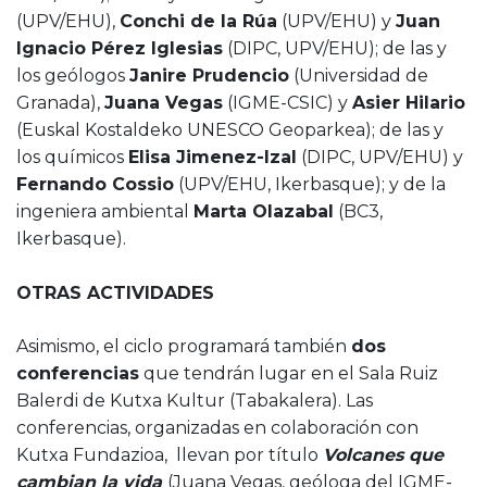
(UPV/EHU),
Conchi de la Rúa
(UPV/EHU) y
Juan
Ignacio Pérez Iglesias
(DIPC, UPV/EHU); de las y
los geólogos
Janire Prudencio
(Universidad de
Granada),
Juana Vegas
(IGME-CSIC) y
Asier Hilario
(Euskal Kostaldeko UNESCO Geoparkea); de las y
los químicos
Elisa Jimenez-Izal
(DIPC, UPV/EHU) y
Fernando Cossio
(UPV/EHU, Ikerbasque); y de la
ingeniera ambiental
Marta Olazabal
(BC3,
Ikerbasque).
OTRAS ACTIVIDADES
Asimismo, el ciclo programará también
dos
conferencias
que tendrán lugar en el Sala Ruiz
Balerdi de Kutxa Kultur (Tabakalera). Las
conferencias, organizadas en colaboración con
Kutxa Fundazioa, llevan por título
Volcanes que
cambian la vida
(Juana Vegas, geóloga del IGME-