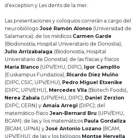
d’exception y Les dents de la mer.
Las presentaciones y coloquios correrán a cargo del
neurobiólogo
José Ramón Alonso
(Universidad de
Salamanca); de los médicos
Carmen Garde
(Biodonostia, Hospital Universitario de Donostia),
Julio Arrizabalaga
(Biodonostia, Hospital
Universitario de Donostia); de las físicas y físicos
María Blanco
(UPV/EHU, DIPC),
Igor Campillo
(Euskampus Fundazioa),
Ricardo Díez Muiño
(DIPC, CSIC, UPV/EHU),
Pedro Miguel Etxenike
(DIPC, UPV/EHU),
Mercedes Vila
(Biotech Foods),
Nerea Zabala
(UPV/EHU, DIPC),
Daniel Zerzion
(DIPC, CERN) y
Amaia Arregi
(DIPC); del
matemático-físico
Jean-Bernard Bru
(UPV/EHU,
BCAM); de las y los matemáticos
Paula Gordaliza
(BCAM, UPNA) y
José Antonio Lozano
(BCAM,
UPV/EHU); de las y los biólogos
Montse Hervella