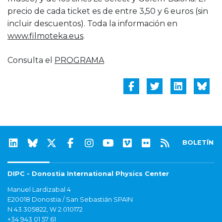
precio de cada ticket es de entre 3,50 y 6 euros (sin
incluir descuentos). Toda la información en
www.filmoteka.eus
.
Consulta el
PROGRAMA
BOLETÍN
DIPC - Donostia International Physics Center
Manuel Lardizabal 4
E20018 Donostia / San Sebastián SPAIN
N 43.305822, W 2.010172
+34 943 01 57 61