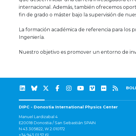
internacional. Además, también ofrecemos oportun
fin de grado o máster bajo la supervisión de nue
La formación académica de referencia para los pr
Ingeniería.
Nuestro objetivo es promover un entorno de inves
BOL
DIPC - Donostia International Physics Center
Manuel Lardizabal 4
E20018 Donostia / San Sebastián SPAIN
N 43.305822, W 2.010172
+34 943 01 57 61