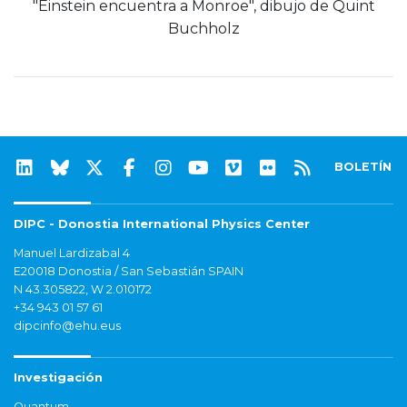
"Einstein encuentra a Monroe", dibujo de Quint
Buchholz
BOLETÍN
DIPC - Donostia International Physics Center
Manuel Lardizabal 4
E20018 Donostia / San Sebastián SPAIN
N 43.305822, W 2.010172
+34 943 01 57 61
dipcinfo@ehu.eus
Investigación
Quantum