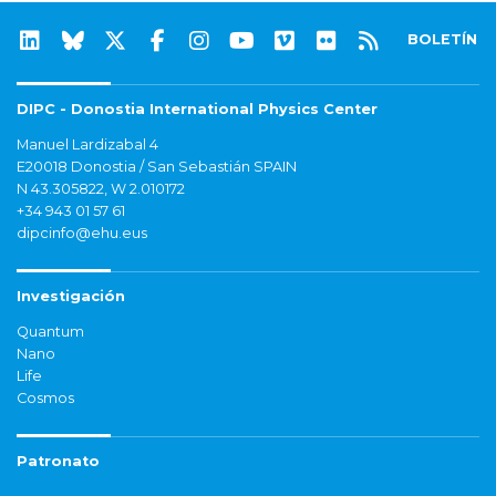
BOLETÍN
DIPC - Donostia International Physics Center
Manuel Lardizabal 4
E20018 Donostia / San Sebastián SPAIN
N 43.305822, W 2.010172
+34 943 01 57 61
dipcinfo@ehu.eus
Investigación
Quantum
Nano
Life
Cosmos
Patronato