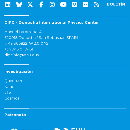
BOLETÍN
DIPC - Donostia International Physics Center
Manuel Lardizabal 4
E20018 Donostia / San Sebastián SPAIN
N 43.305822, W 2.010172
+34 943 01 57 61
dipcinfo@ehu.eus
Investigación
Quantum
Nano
Life
Cosmos
Patronato