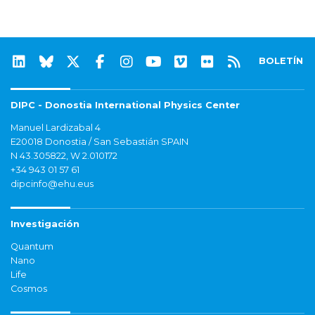
BOLETÍN
DIPC - Donostia International Physics Center
Manuel Lardizabal 4
E20018 Donostia / San Sebastián SPAIN
N 43.305822, W 2.010172
+34 943 01 57 61
dipcinfo@ehu.eus
Investigación
Quantum
Nano
Life
Cosmos