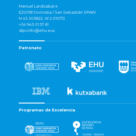
Manuel Lardizabal 4
E20018 Donostia / San Sebastián SPAIN
N 43.305822, W 2.010172
+34 943 01 57 61
dipcinfo@ehu.eus
Patronato
Programas de Excelencia