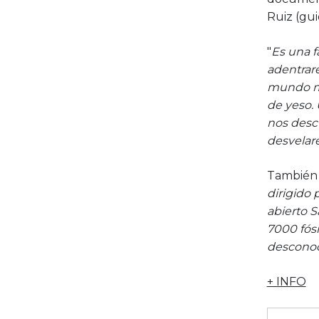
Ruiz (gui
"
Es una f
adentrare
mundo min
de yeso.
nos descu
desvelar
También s
dirigido 
abierto S
7000 fósi
descono
+ INFO