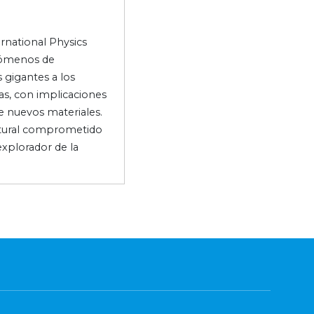
rnational Physics
enómenos de
 gigantes a los
as, con implicaciones
 de nuevos materiales.
ultural comprometido
explorador de la