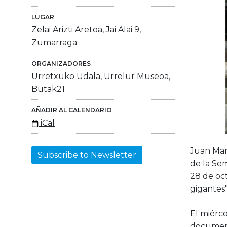
LUGAR
Zelai Arizti Aretoa, Jai Alai 9,
Zumarraga
ORGANIZADORES
Urretxuko Udala, Urrelur Museoa,
Butak21
AÑADIR AL CALENDARIO
iCal
Juan Manu
Subscribe to Newsletter
de la Se
28 de oct
gigantes"
El miérco
document