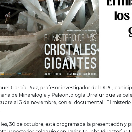
el García Ruiz, profesor investigador del DIPC, participa
mana de Mineralogía y Paleontología Urrelur que se cel
ubre al 3 de noviembre, con el documental "El misterio d
.
les, 30 de octubre, está programada la presentación y p
al y posterior coloquio con Javier Trueba (director) y 