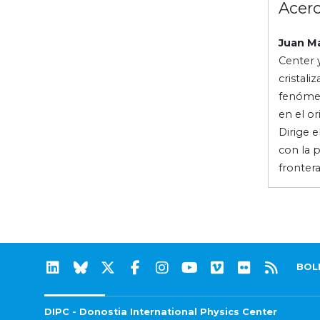
Acerc
Juan Ma
Center 
cristali
fenómen
en el or
Dirige 
con la 
frontera
BOL
DIPC - Donostia International Physics Center