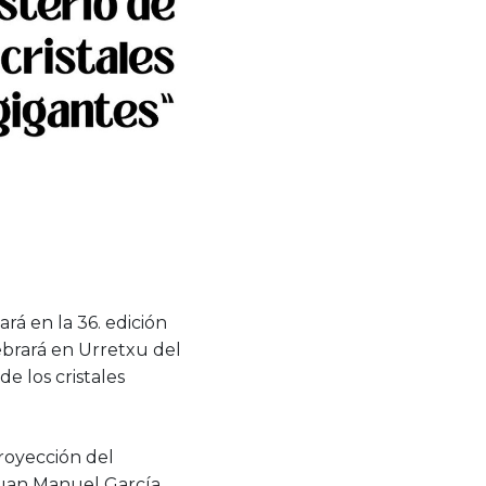
rá en la 36. edición
ebrará en Urretxu del
e los cristales
royección del
Juan Manuel García