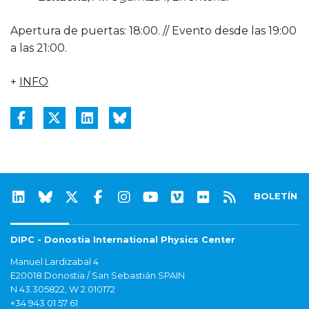
Apertura de puertas: 18:00. // Evento desde las 19:00
a las 21:00.
+
INFO
BOLETÍN
DIPC - Donostia International Physics Center
Manuel Lardizabal 4
E20018 Donostia / San Sebastián SPAIN
N 43.305822, W 2.010172
+34 943 01 57 61