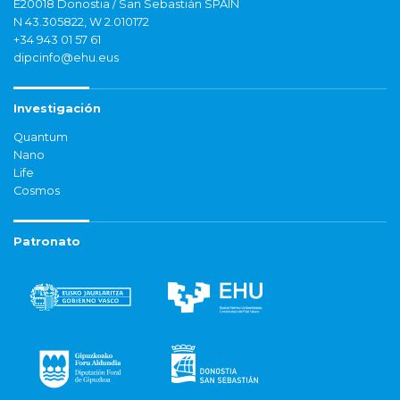
E20018 Donostia / San Sebastián SPAIN
N 43.305822, W 2.010172
+34 943 01 57 61
dipcinfo@ehu.eus
Investigación
Quantum
Nano
Life
Cosmos
Patronato