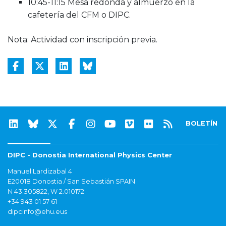
10:45-11:15 Mesa redonda y almuerzo en la
cafetería del CFM o DIPC.
Nota: Actividad con inscripción previa.
BOLETÍN
DIPC - Donostia International Physics Center
Manuel Lardizabal 4
E20018 Donostia / San Sebastián SPAIN
N 43.305822, W 2.010172
+34 943 01 57 61
dipcinfo@ehu.eus