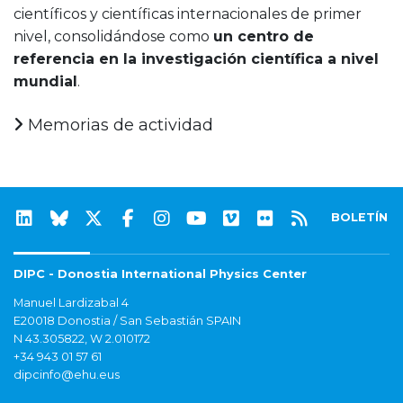
científicos y científicas internacionales de primer
nivel, consolidándose como
un centro de
referencia en la investigación científica a nivel
mundial
.
Memorias de actividad
BOLETÍN
DIPC - Donostia International Physics Center
Manuel Lardizabal 4
E20018 Donostia / San Sebastián SPAIN
N 43.305822, W 2.010172
+34 943 01 57 61
dipcinfo@ehu.eus