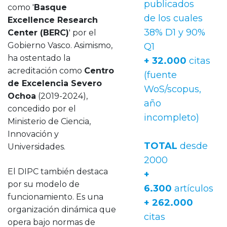
publicados
como '
Basque
de los cuales
Excellence Research
38% D1 y 90%
Center (BERC)
' por el
Gobierno Vasco. Asimismo,
Q1
ha ostentado la
+ 32.000
citas
acreditación como
Centro
(fuente
de Excelencia Severo
WoS/scopus,
Ochoa
(2019-2024),
año
concedido por el
incompleto)
Ministerio de Ciencia,
Innovación y
TOTAL
desde
Universidades.
2000
El DIPC también destaca
+
por su modelo de
6.300
artículos
funcionamiento. Es una
+ 262.000
organización dinámica que
citas
opera bajo normas de