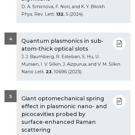
D. A. Smirnova, F. Nori, and K. Y. Bliokh
Phys. Rev. Lett.
132
, 5 (2024).
4
Quantum plasmonics in sub-
atom-thick optical slots
J. J. Baumberg, R. Esteban, S. Hu, U.
Muniain, I. V. Silkin, J. Aizpurua, and V. M. Silkin
Nano Lett.
23
, 10696 (2023).
5
Giant optomechanical spring
effect in plasmonic nano- and
picocavities probed by
surface-enhanced Raman
scattering