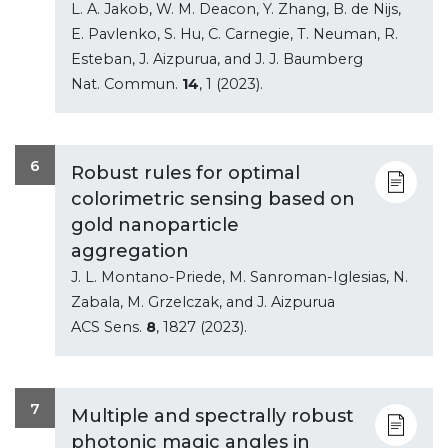
L. A. Jakob, W. M. Deacon, Y. Zhang, B. de Nijs,
E. Pavlenko, S. Hu, C. Carnegie, T. Neuman, R.
Esteban, J. Aizpurua, and J. J. Baumberg
Nat. Commun.
14
, 1 (2023).
6
Robust rules for optimal
colorimetric sensing based on
gold nanoparticle
aggregation
J. L. Montano-Priede, M. Sanroman-Iglesias, N.
Zabala, M. Grzelczak, and J. Aizpurua
ACS Sens.
8
, 1827 (2023).
7
Multiple and spectrally robust
photonic magic angles in