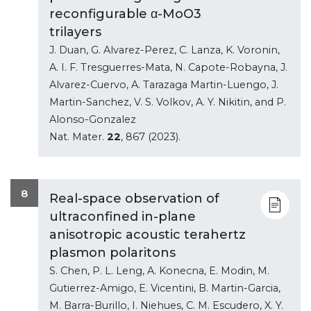
reconfigurable α-MoO3
trilayers
J. Duan, G. Alvarez-Perez, C. Lanza, K. Voronin,
A. I. F. Tresguerres-Mata, N. Capote-Robayna, J.
Alvarez-Cuervo, A. Tarazaga Martin-Luengo, J.
Martin-Sanchez, V. S. Volkov, A. Y. Nikitin, and P.
Alonso-Gonzalez
Nat. Mater.
22
, 867 (2023).
8
Real-space observation of
ultraconfined in-plane
anisotropic acoustic terahertz
plasmon polaritons
S. Chen, P. L. Leng, A. Konecna, E. Modin, M.
Gutierrez-Amigo, E. Vicentini, B. Martin-Garcia,
M. Barra-Burillo, I. Niehues, C. M. Escudero, X. Y.