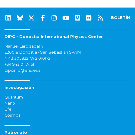
BOLETÍN
DIPC - Donostia International Physics Center
Manuel Lardizabal 4
E20018 Donostia / San Sebastián SPAIN
N 43.305822, W 2.010172
+34 943 01 57 61
dipcinfo@ehu.eus
Investigación
Quantum
Nano
Life
Cosmos
Patronato