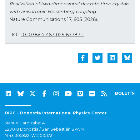
Realization of two-dimensional discrete time crystals
with anisotropic Heisenberg coupling
Nature Communications 17, 605 (2026).
DOI:
10.1038/s41467-025-67787-1
BOLETÍN
DIPC - Donostia International Physics Center
Manuel Lardizabal 4
E20018 Donostia / San Sebastián SPAIN
N 43.305822, W 2.010172