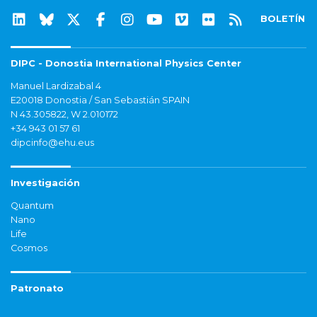
BOLETÍN
DIPC - Donostia International Physics Center
Manuel Lardizabal 4
E20018 Donostia / San Sebastián SPAIN
N 43.305822, W 2.010172
+34 943 01 57 61
dipcinfo@ehu.eus
Investigación
Quantum
Nano
Life
Cosmos
Patronato