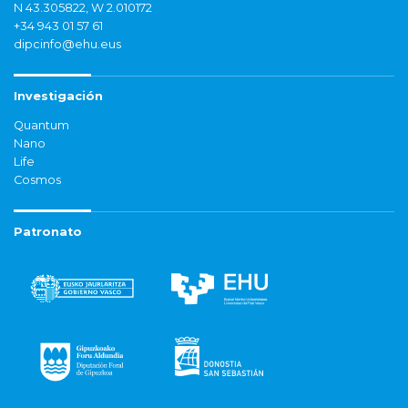
N 43.305822, W 2.010172
+34 943 01 57 61
dipcinfo@ehu.eus
Investigación
Quantum
Nano
Life
Cosmos
Patronato