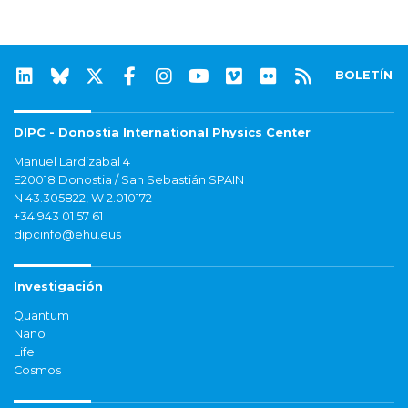
BOLETÍN
DIPC - Donostia International Physics Center
Manuel Lardizabal 4
E20018 Donostia / San Sebastián SPAIN
N 43.305822, W 2.010172
+34 943 01 57 61
dipcinfo@ehu.eus
Investigación
Quantum
Nano
Life
Cosmos